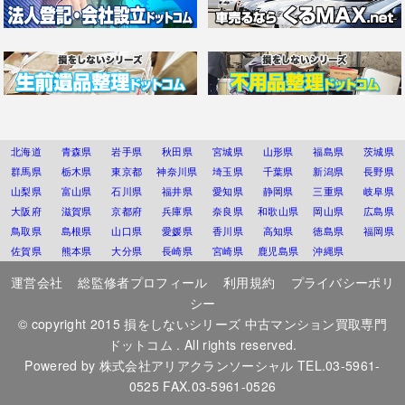
北海道
青森県
岩手県
秋田県
宮城県
山形県
福島県
茨城県
群馬県
栃木県
東京都
神奈川県
埼玉県
千葉県
新潟県
長野県
山梨県
富山県
石川県
福井県
愛知県
静岡県
三重県
岐阜県
大阪府
滋賀県
京都府
兵庫県
奈良県
和歌山県
岡山県
広島県
鳥取県
島根県
山口県
愛媛県
香川県
高知県
徳島県
福岡県
佐賀県
熊本県
大分県
長崎県
宮崎県
鹿児島県
沖縄県
運営会社
総監修者プロフィール
利用規約
プライバシーポリ
シー
© copyright 2015
損をしないシリーズ 中古マンション買取専門
ドットコム
. All rights reserved.
Powered by
株式会社アリアクランソーシャル
TEL.03-5961-
0525 FAX.03-5961-0526