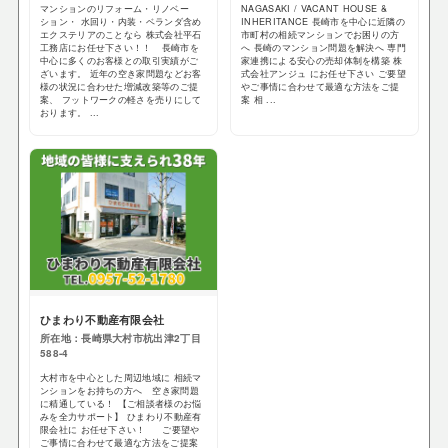
マンションのリフォーム・リノベー
NAGASAKI / VACANT HOUSE &
ション・ 水回り・内装・ベランダ含め
INHERITANCE 長崎市を中心に近隣の
エクステリアのことなら 株式会社平石
市町村の相続マンションでお困りの方
工務店にお任せ下さい！！ 長崎市を
へ 長崎のマンション問題を解決へ 専門
中心に多くのお客様との取引実績がご
家連携による安心の売却体制を構築 株
ざいます。 近年の空き家問題などお客
式会社アンジュ にお任せ下さい ご要望
様の状況に合わせた増減改築等のご提
やご事情に合わせて最適な方法をご提
案、 フットワークの軽さを売りにして
案 相 ...
おります。 ...
ひまわり不動産有限会社
所在地：長崎県大村市杭出津2丁目
588-4
大村市を中心とした周辺地域に 相続マ
ンションをお持ちの方へ 空き家問題
に精通している！ 【ご相談者様のお悩
みを全力サポート】 ひまわり不動産有
限会社に お任せ下さい！ ご要望や
ご事情に合わせて最適な方法をご提案