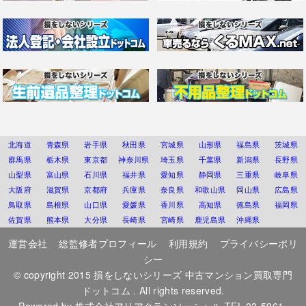
北海道
青森県
岩手県
秋田県
宮城県
山形県
福島県
茨城県
群馬県
栃木県
東京都
神奈川県
埼玉県
千葉県
新潟県
長野県
山梨県
富山県
石川県
福井県
愛知県
静岡県
三重県
岐阜県
大阪府
滋賀県
京都府
兵庫県
奈良県
和歌山県
岡山県
広島県
鳥取県
島根県
山口県
愛媛県
香川県
高知県
徳島県
福岡県
佐賀県
熊本県
大分県
長崎県
宮崎県
鹿児島県
沖縄県
運営会社
総監修者プロフィール
利用規約
プライバシーポリ
シー
© copyright 2015
損をしないシリーズ 中古マンション買取専門
ドットコム
. All rights reserved.