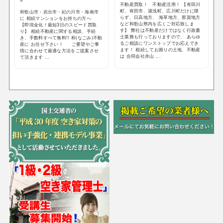
不動産買取！ 不動産活用！ 【有田川
町、有田市、湯浅町、広川町だけに限
和歌山市・岩出市・紀の川市・海南市
らず、日高地方、 海草地方、那賀地方
に 相続マンションをお持ちの方へ
など和歌山県内を広くご対応致しま
【即現金化！最短3日のスピード買取
す】 弊社は不動産だけではなく行政書
り】 相続不動産に関する相談、手続
士業務も行っておりますので、 あらゆ
き、手数料すべて無料!! 和(なごみ)不動
るご相談にワンストップでお応えでき
産に お任せ下さい！ ご要望やご事
ます！ 相続してお困りの土地、不動産
情に合わせて最適な方法をご提案させ
は 合同会社赤山 ...
て頂きます ...