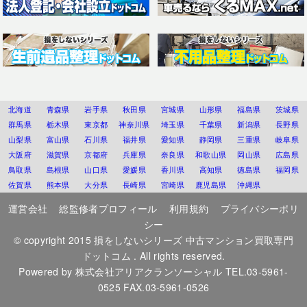
北海道
青森県
岩手県
秋田県
宮城県
山形県
福島県
茨城県
群馬県
栃木県
東京都
神奈川県
埼玉県
千葉県
新潟県
長野県
山梨県
富山県
石川県
福井県
愛知県
静岡県
三重県
岐阜県
大阪府
滋賀県
京都府
兵庫県
奈良県
和歌山県
岡山県
広島県
鳥取県
島根県
山口県
愛媛県
香川県
高知県
徳島県
福岡県
佐賀県
熊本県
大分県
長崎県
宮崎県
鹿児島県
沖縄県
運営会社
総監修者プロフィール
利用規約
プライバシーポリ
シー
© copyright 2015
損をしないシリーズ 中古マンション買取専門
ドットコム
. All rights reserved.
Powered by
株式会社アリアクランソーシャル
TEL.03-5961-
0525 FAX.03-5961-0526