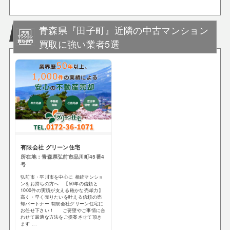
青森県『田子町』近隣の中古マンション
買取に強い業者5選
有限会社 グリーン住宅
所在地：青森県弘前市品川町45番4
号
弘前市・平川市を中心に 相続マンショ
ンをお持ちの方へ 【50年の信頼と
1000件の実績が支える確かな売却力】
高く・早く売りたいを叶える信頼の売
却パートナー 有限会社グリーン住宅に
お任せ下さい！ ご要望やご事情に合
わせて最適な方法をご提案させて頂き
ます ...