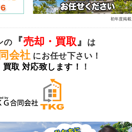
初年度掲
『
売却・買取
』
ンの
は
同会社
に
お任せ下さい！
 買取
対応致します！
！