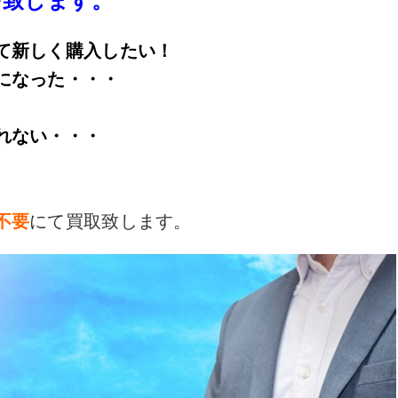
て新しく購入したい！
になった・・・
れない・・・
。
不要
にて買取致します。