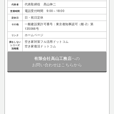
代表取締役 髙山伸二
代表者
電話受付時間 9:00～18:00
営業時間
日・祝日定休
定休日
一般建設業許可番号：東京都知事認可（般-2）第
その他
135066号
ホームページ
リンク
空き家対策フル活用ドットコム
損をしない
シリーズ
空き家復活ドットコム
別掲載
有限会社高山工務店
への
お問い合わせはこちらから