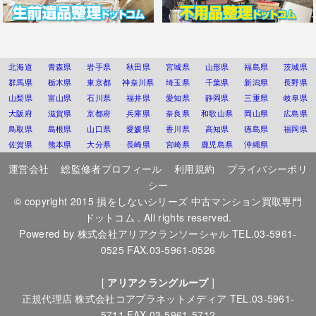
北海道
青森県
岩手県
秋田県
宮城県
山形県
福島県
茨城県
群馬県
栃木県
東京都
神奈川県
埼玉県
千葉県
新潟県
長野県
山梨県
富山県
石川県
福井県
愛知県
静岡県
三重県
岐阜県
大阪府
滋賀県
京都府
兵庫県
奈良県
和歌山県
岡山県
広島県
鳥取県
島根県
山口県
愛媛県
香川県
高知県
徳島県
福岡県
佐賀県
熊本県
大分県
長崎県
宮崎県
鹿児島県
沖縄県
運営会社
総監修者プロフィール
利用規約
プライバシーポリ
シー
© copyright 2015
損をしないシリーズ 中古マンション買取専門
ドットコム
. All rights reserved.
Powered by
株式会社アリアクランソーシャル
TEL.03-5961-
0525 FAX.03-5961-0526
[
アリアクラングループ
]
正規代理店
株式会社コアプラネットメディア
TEL.03-5961-
5711 FAX.03-5961-5712