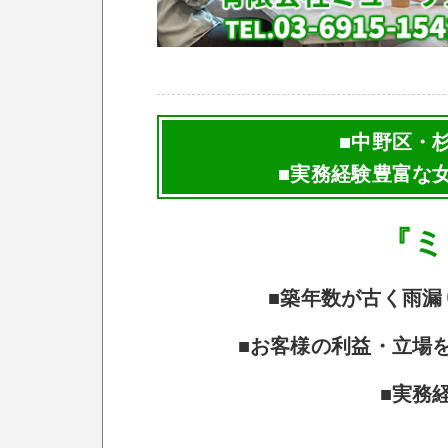
■中野区・
■実務経験豊富な
『ミ
■築年数が古く雨漏
■お客様の利益・立場
■実務