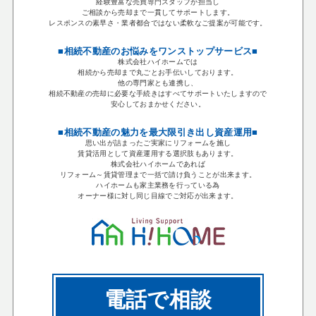
経験豊富な売買専門スタッフが担当し
ご相談から売却まで一貫してサポートします。
レスポンスの素早さ・業者都合ではない柔軟なご提案が可能です。
■相続不動産のお悩みをワンストップサービス■
株式会社ハイホームでは
相続から売却まで丸ごとお手伝いしております。
他の専門家とも連携し、
相続不動産の売却に必要な手続きはすべてサポートいたしますので
安心しておまかせください。
■相続不動産の魅力を最大限引き出し資産運用■
思い出が詰まったご実家にリフォームを施し
賃貸活用として資産運用する選択肢もあります。
株式会社ハイホームであれば
リフォーム～賃貸管理まで一括で請け負うことが出来ます。
ハイホームも家主業務を行っている為
オーナー様に対し同じ目線でご対応が出来ます。
電話で相談