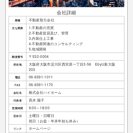
会社詳細
不動産取引会社
業種
1.不動産の売買
主な業務
2.不動産賃貸及び、管理
3.内装仕上工事
4.不動産関連のコンサルティング
5.地域開発
〒532-0004
郵便番号
大阪府大阪市淀川区西宮原一丁目3-56 EbyU新大阪
所在地
203
06-6391-1011
電話
06-6391-1170
FAX
株式会社ハイホーム
会社名
髙木 陽子
代表者
9:00～18:00
営業時間
土曜日・日曜日
定休日
祝日（お盆・年末年始も休み）
ホームページ
リンク