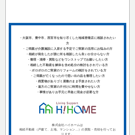
・大阪市、豊中市、西宮市を知り尽くした地域密着店に相談されたい
方
・ご両親が介護施設に入居する予定でご実家の活用にお悩みの方
・相続が発生したが誰に何を相談したら良いか分からない方
・整理・清掃・買取などをワンストップでお願いしたい方
・相続した不動産を解体を含め処分の検討をされている方
・ボロボロのご実家のリフォームの検討をされている方
・ご両親が亡くなったので思い出の品を整理したい方
・残置物がありゴミ屋敷のまま手放されたい方
・遠方のご実家の片付けに時間を費やせない方
・事情がありお手元に早急に現金が必要な方
株式会社ハイホームは
相続不動産（戸建て、土地、マンション…）の買取・売却を行ってお
ります。