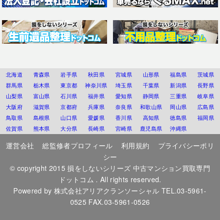
北海道
青森県
岩手県
秋田県
宮城県
山形県
福島県
茨城県
群馬県
栃木県
東京都
神奈川県
埼玉県
千葉県
新潟県
長野県
山梨県
富山県
石川県
福井県
愛知県
静岡県
三重県
岐阜県
大阪府
滋賀県
京都府
兵庫県
奈良県
和歌山県
岡山県
広島県
鳥取県
島根県
山口県
愛媛県
香川県
高知県
徳島県
福岡県
佐賀県
熊本県
大分県
長崎県
宮崎県
鹿児島県
沖縄県
運営会社
総監修者プロフィール
利用規約
プライバシーポリ
シー
© copyright 2015
損をしないシリーズ 中古マンション買取専門
ドットコム
. All rights reserved.
Powered by
株式会社アリアクランソーシャル
TEL.03-5961-
0525 FAX.03-5961-0526