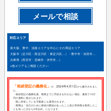
メールで相談
対応エリア
新大阪、豊中、淡路エリアを中心にその周辺エリア
大阪市（淀川区・西淀川区・東淀川区…）・豊中市・吹田市…
兵庫県（西宮市・尼崎市・伊丹市…）
※他エリアもご相談ください
「相続登記の義務化」
2024年4月1日
が、
から施行されまし
た。
・相続登記の義務化後、期限までに手続きを行わない場合、最高で10万
円の過料に処せられます。
・既に所有している不動産にも適用されます。
・期限は「自己のために相続の開始があったこと及び所有権を取得したこ
とを知った日から3年以内」になります。