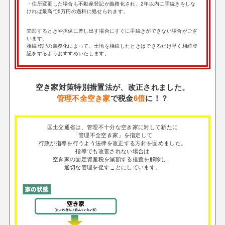
・住所変更した場合も不動産登記が義務化され、2年以内に手続きをしな
ければ最高で5万円の過料に処せられます。
売却するときや担保に差し出す場合にすぐに手続きができない場合がござ
います。
相続登記の義務化によって、土地を相続したときはできるだけ早く相続登
記をするようおすすめいたします。
空き家対策特別措置法が、改正されました。
管理不全空き家
で税金
6倍
に！？
国土交通省は、管理不十分な空き家に対して新たに
「管理不全空き家」を指定して
行政が指導を行うよう法律を改正する方針を固めました。
指導でも改善されない場合は
空き家の固定資産税を減額する措置を解除し、
適切な管理を促すことにしています。