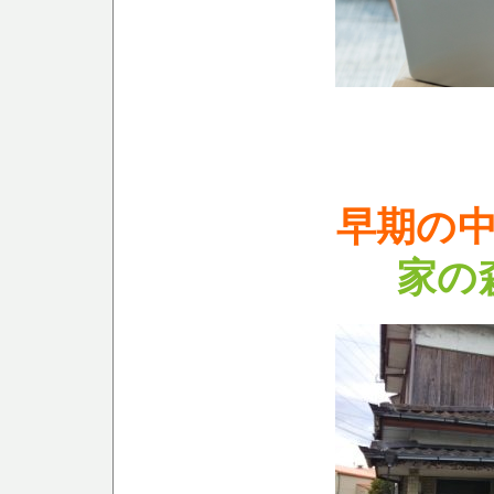
早期の
家の