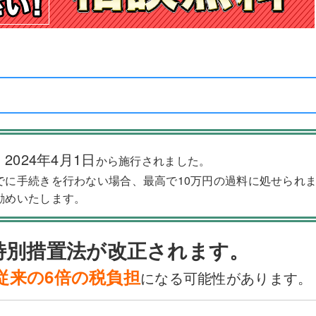
2024年4月1日
、
から施行されました。
でに手続きを行わない場合、最高で10万円の過料に処せられ
勧めいたします。
特別措置法が改正されます。
従来の6倍の税負担
になる可能性があります。