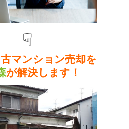
☟
中古マンション売却
を
森
が解決します！