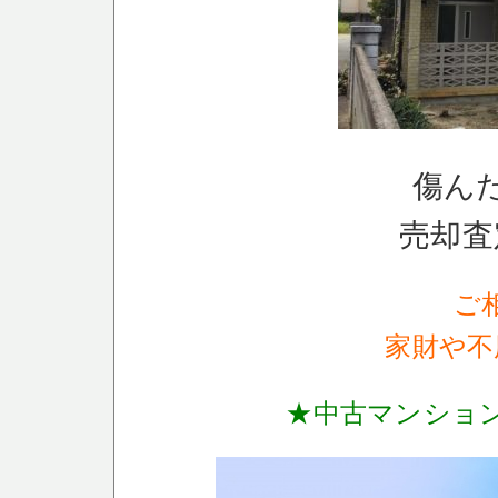
傷ん
売却査
ご
家財や不
★中古マンショ