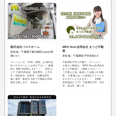
株式会社パロマホーム
MRK Next合同会社 まつど不動
産
所在地：千葉県千葉市緑区おゆみ野
南2-9-1
所在地：千葉県松戸市本町3-8
マンションの 『売却・買取』は 株式会
千葉県松戸市で戸建て、マンション、
社パロマホーム にお任せ下さい！ 積極
土地のご相談は、 MRK Next合同会社
的に 買取 対応致します！！ 対応エ
まつど不動産に ご相談ください！！
リア 千葉市内全域、習志野市、八千代
ご不要な土地、相続してお困りの不動
市、四街道市、市原市、大網白里市、
産、 お客様にあった適切なアドバイス
袖ヶ浦市、東金市 当社で不動産の売却
をさせていただきます！！ 【買取、
査定を致します。 &nbsp ...
売却強化エリア】 千葉県松戸市、市川
市、流山市、鎌ヶ谷 ...