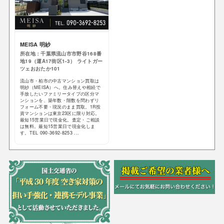
MEISA 明紗
所在地：千葉県流山市市野谷168番
地19（運A17街区1-3） ライトガー
ツェおおたか101
流山市・柏市の中古マンション買取は
明紗（MEISA）へ。住み替えや相続で
手放したいファミリータイプの区分マ
ンションを、築年数・階数を問わずリ
フォーム不要・現況のまま買取。1R投
資マンションは東京23区に限り対応。
最短15営業日で現金化。査定・ご相談
は無料。最短15営業日で現金化しま
す。TEL 090-3692-8253 ...