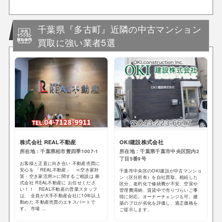
千葉県『多古町』近隣の中古マンション
買取に強い業者5選
株式会社 REAL不動産
OKI建設株式会社
所在地：千葉県柏市豊四季1007-1
所在地：千葉県千葉市中央区院内2
丁目5番9号
お客様と正直に向き合い 不動産売買に
安心を 「REAL不動産」 ≪空き家対
千葉市中央区のOKI建設が中古マンショ
策・空き家活用≫に関するご相談は 株
ン（区分所有）を自社買取。相続した
式会社 REAL不動産に お任せくださ
区分、老朽化で修繕費が不安、空室や
い！！ REAL不動産の営業スタッフ
管理費滞納、賃貸中で売りづらいご事
は、 全員が大手不動産会社に10年以上
情に対応。オーナーチェンジも可。建
勤めた 不動産売買のエキスパートで
築のプロが劣化を評価し、適正価格を
す。 市場 ...
ご提示します。