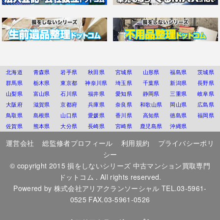
北海道
青森県
岩手県
秋田県
宮城県
山形県
福島県
茨城県
群馬県
栃木県
東京都
神奈川県
埼玉県
千葉県
新潟県
長野県
山梨県
富山県
石川県
福井県
愛知県
静岡県
三重県
岐阜県
大阪府
滋賀県
京都府
兵庫県
奈良県
和歌山県
岡山県
広島県
鳥取県
島根県
山口県
愛媛県
香川県
高知県
徳島県
福岡県
佐賀県
熊本県
大分県
長崎県
宮崎県
鹿児島県
沖縄県
運営会社
総監修者プロフィール
利用規約
プライバシーポリ
シー
© copyright 2015
損をしないシリーズ 中古マンション買取専門
ドットコム
. All rights reserved.
Powered by
株式会社アリアクランソーシャル
TEL.03-5961-
0525 FAX.03-5961-0526