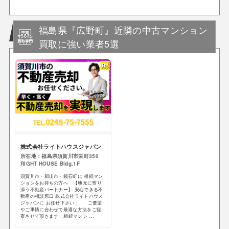
福島県『広野町』近隣の中古マンション
買取に強い業者5選
株式会社ライトハウスジャパン
所在地：福島県須賀川市栄町350
RIGHT HOUSE Bldg.1F
須賀川市・郡山市・鏡石町に 相続マン
ションをお持ちの方へ 【地元に寄り
添う不動産パートナー】 安心できる不
動産の相談窓口 株式会社ライトハウス
ジャパンに お任せ下さい！ ご要望
やご事情に合わせて最適な方法をご提
案させて頂きます 相続マンシ ...