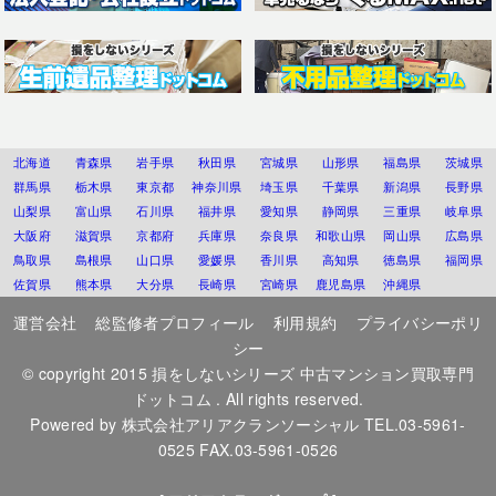
北海道
青森県
岩手県
秋田県
宮城県
山形県
福島県
茨城県
群馬県
栃木県
東京都
神奈川県
埼玉県
千葉県
新潟県
長野県
山梨県
富山県
石川県
福井県
愛知県
静岡県
三重県
岐阜県
大阪府
滋賀県
京都府
兵庫県
奈良県
和歌山県
岡山県
広島県
鳥取県
島根県
山口県
愛媛県
香川県
高知県
徳島県
福岡県
佐賀県
熊本県
大分県
長崎県
宮崎県
鹿児島県
沖縄県
運営会社
総監修者プロフィール
利用規約
プライバシーポリ
シー
© copyright 2015
損をしないシリーズ 中古マンション買取専門
ドットコム
. All rights reserved.
Powered by
株式会社アリアクランソーシャル
TEL.03-5961-
0525 FAX.03-5961-0526