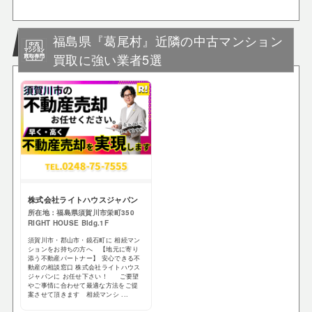
福島県『葛尾村』近隣の中古マンション
買取に強い業者5選
株式会社ライトハウスジャパン
所在地：福島県須賀川市栄町350
RIGHT HOUSE Bldg.1F
須賀川市・郡山市・鏡石町に 相続マン
ションをお持ちの方へ 【地元に寄り
添う不動産パートナー】 安心できる不
動産の相談窓口 株式会社ライトハウス
ジャパンに お任せ下さい！ ご要望
やご事情に合わせて最適な方法をご提
案させて頂きます 相続マンシ ...