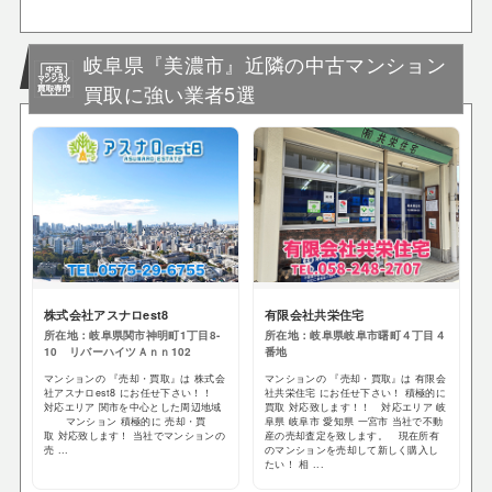
岐阜県『美濃市』近隣の中古マンション
買取に強い業者5選
株式会社アスナロest8
有限会社共栄住宅
所在地：岐阜県関市神明町1丁目8-
所在地：岐阜県岐阜市曙町４丁目４
10 リバーハイツＡｎｎ102
番地
マンションの 『売却・買取』は 株式会
マンションの 『売却・買取』は 有限会
社アスナロest8 にお任せ下さい！！
社共栄住宅 にお任せ下さい！ 積極的に
対応エリア 関市を中心とした周辺地域
買取 対応致します！！ 対応エリア 岐
マンション 積極的に 売却・買
阜県 岐阜市 愛知県 一宮市 当社で不動
取 対応致します！ 当社でマンションの
産の売却査定を致します。 現在所有
売 ...
のマンションを売却して新しく購入し
たい！ 相 ...