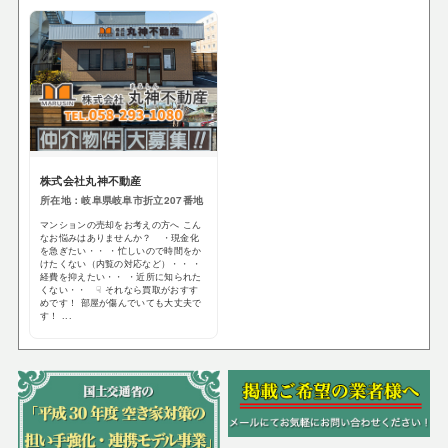
株式会社丸神不動産
所在地：岐阜県岐阜市折立207番地
マンションの売却をお考えの方へ こん
なお悩みはありませんか？ ・現金化
を急ぎたい・・ ・忙しいので時間をか
けたくない（内覧の対応など）・・ ・
経費を抑えたい・・ ・近所に知られた
くない・・ ☟ それなら買取がおすす
めです！ 部屋が傷んでいても大丈夫で
す！ ...