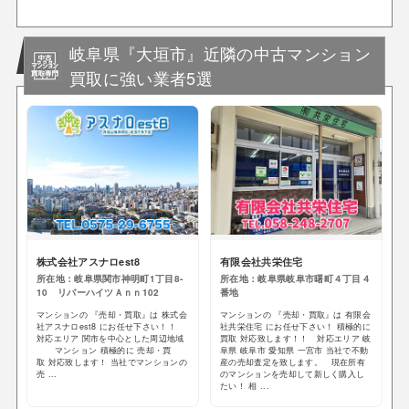
岐阜県『大垣市』近隣の中古マンション
買取に強い業者5選
株式会社アスナロest8
有限会社共栄住宅
所在地：岐阜県関市神明町1丁目8-
所在地：岐阜県岐阜市曙町４丁目４
10 リバーハイツＡｎｎ102
番地
マンションの 『売却・買取』は 株式会
マンションの 『売却・買取』は 有限会
社アスナロest8 にお任せ下さい！！
社共栄住宅 にお任せ下さい！ 積極的に
対応エリア 関市を中心とした周辺地域
買取 対応致します！！ 対応エリア 岐
マンション 積極的に 売却・買
阜県 岐阜市 愛知県 一宮市 当社で不動
取 対応致します！ 当社でマンションの
産の売却査定を致します。 現在所有
売 ...
のマンションを売却して新しく購入し
たい！ 相 ...