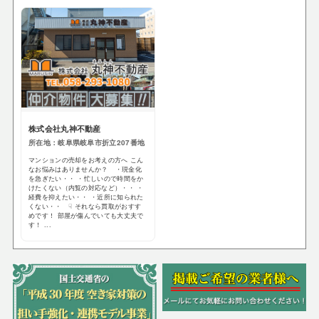
株式会社丸神不動産
所在地：岐阜県岐阜市折立207番地
マンションの売却をお考えの方へ こん
なお悩みはありませんか？ ・現金化
を急ぎたい・・ ・忙しいので時間をか
けたくない（内覧の対応など）・・ ・
経費を抑えたい・・ ・近所に知られた
くない・・ ☟ それなら買取がおすす
めです！ 部屋が傷んでいても大丈夫で
す！ ...