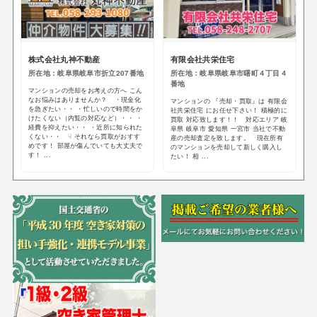
株式会社丸神不動産
有限会社共栄住宅
所在地：岐阜県岐阜市折立207番地
所在地：岐阜県岐阜市曙町４丁目４
番地
マンションの売却をお考えの方へ こん
なお悩みはありませんか？ ・現金化
マンションの 『売却・買取』は 有限会
を急ぎたい・・ ・忙しいので時間をか
社共栄住宅 にお任せ下さい！ 積極的に
けたくない（内覧の対応など）・・ ・
買取 対応致します！！ 対応エリア 岐
経費を抑えたい・・ ・近所に知られた
阜県 岐阜市 愛知県 一宮市 当社で不動
くない・・ ☟ それなら買取がおすす
産の売却査定を致します。 現在所有
めです！ 部屋が傷んでいても大丈夫で
のマンションを売却して新しく購入し
す！ ...
たい！ 相 ...