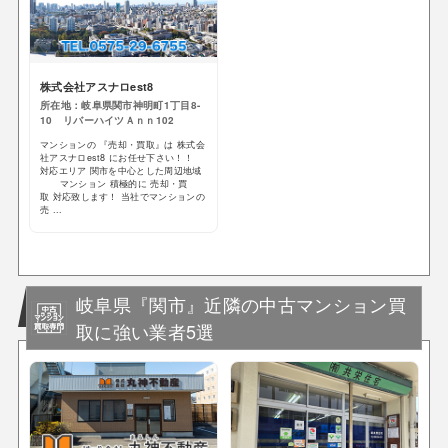
株式会社アスナロest8
所在地：岐阜県関市神明町1丁目8-
10 リバーハイツＡｎｎ102
マンションの 『売却・買取』は 株式会
社アスナロest8 にお任せ下さい！！
対応エリア 関市を中心とした周辺地域
マンション 積極的に 売却・買
取 対応致します！ 当社でマンションの
売 ...
岐阜県『関市』近隣の中古マンション買
取に強い業者5選