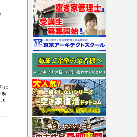
！！
極的に
不動
した