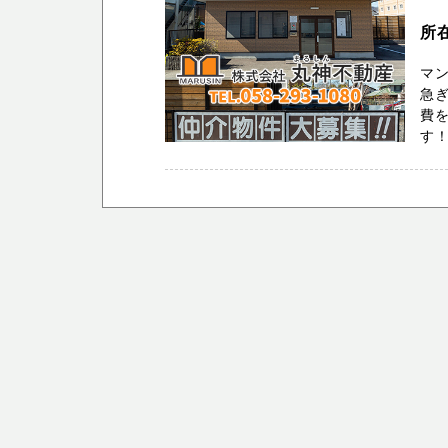
所
マ
急ぎ
費を
す！