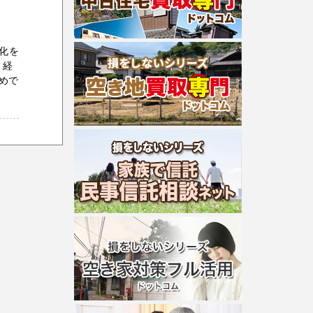
化を
・経
めで