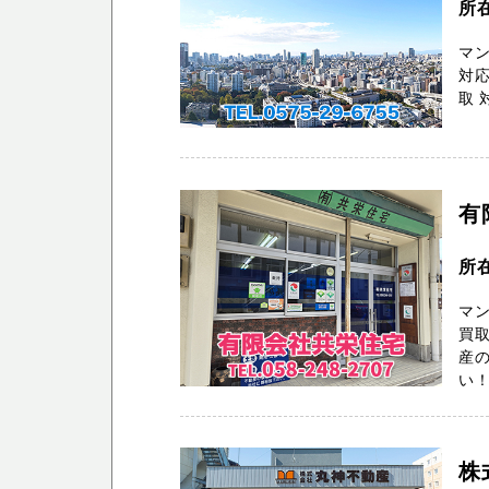
所
マン
対応
取 
有
所
マン
買取
産
い！ 
株