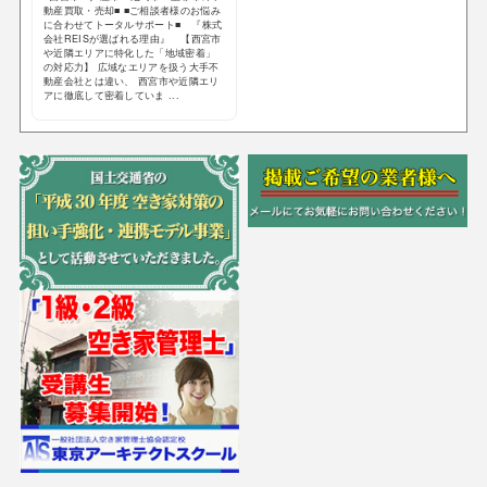
動産買取・売却■ ■ご相談者様のお悩み
に合わせてトータルサポート■ 『株式
会社REISが選ばれる理由』 【西宮市
や近隣エリアに特化した「地域密着」
の対応力】 広域なエリアを扱う大手不
動産会社とは違い、 西宮市や近隣エリ
アに徹底して密着していま ...