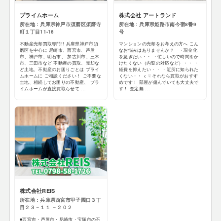
プライムホーム
株式会社 アートランド
所在地：兵庫県神戸市須磨区須磨寺
所在地：兵庫県姫路市南今宿8番9
町１丁目11-16
号
不動産売却買取専門!! 兵庫県神戸市須
マンションの売却をお考えの方へ こん
磨区を中心に 尼崎市、西宮市、芦屋
なお悩みはありませんか？ ・現金化
市、神戸市、明石市、 加古川市、三木
を急ぎたい・・ ・忙しいので時間をか
市、三田市など 不動産の買取、売却な
けたくない（内覧の対応など）・・ ・
ど土地、不動産のお困りごとは プライ
経費を抑えたい・・ ・近所に知られた
ムホームに ご相談ください！ ご不要な
くない・・ < ☟ それなら買取がおすす
土地、相続してお困りの不動産、 プラ
めです！ 部屋が傷んでいても大丈夫で
イムホームが直接買取らせて ...
す！ 査定無 ...
株式会社REIS
所在地：兵庫県西宮市甲子園口３丁
目２３－１１ －２０２
■西宮市・芦屋市・尼崎市・宝塚市の不