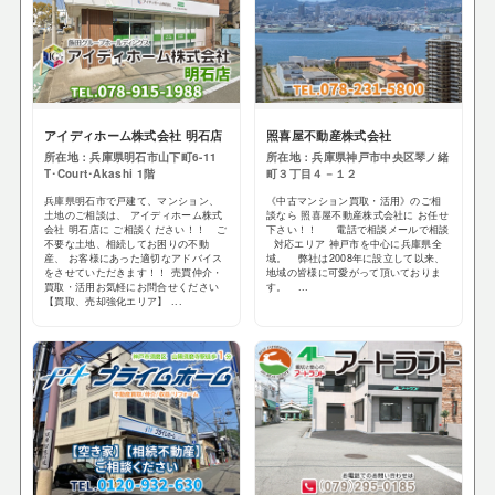
アイディホーム株式会社 明石店
照喜屋不動産株式会社
所在地：兵庫県明石市山下町6-11
所在地：兵庫県神戸市中央区琴ノ緒
T･Court･Akashi 1階
町３丁目４－１２
兵庫県明石市で戸建て、マンション、
《中古マンション買取・活用》のご相
土地のご相談は、 アイディホーム株式
談なら 照喜屋不動産株式会社に お任せ
会社 明石店に ご相談ください！！ ご
下さい！！ 電話で相談メールで相談
不要な土地、相続してお困りの不動
対応エリア 神戸市を中心に兵庫県全
産、 お客様にあった適切なアドバイス
域。 弊社は2008年に設立して以来、
をさせていただきます！！ 売買仲介・
地域の皆様に可愛がって頂いておりま
買取・活用お気軽にお問合せください
す。 ...
【買取、売却強化エリア】 ...