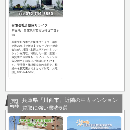
有限会社介援隊リライフ
所在地：兵庫県川西市火打２丁目1-
26
兵庫県川西市の介援隊リライフ。福祉
介護30年【介援隊】グループの不動産
会社が、川西・北摂エリアの中古マン
ションを買取。相続した一室・空室・
賃貸中のお部屋も、リノベーションや
賃貸活用を前提にご相談いただけま
す。管理費・修繕積立金の負担や、相
続の名義変更までまとめて対応。お電
話は072-744-5850。
兵庫県『川西市』近隣の中古マンション
買取に強い業者5選