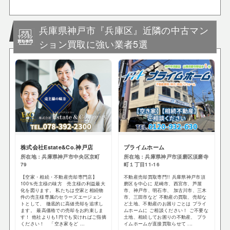
兵庫県神戸市『兵庫区』近隣の中古マン
ション買取に強い業者5選
株式会社Estate&Co.神戸店
プライムホーム
所在地：兵庫県神戸市中央区京町
所在地：兵庫県神戸市須磨区須磨寺
79
町１丁目11-16
【空家・相続・不動産売却専門店】
不動産売却買取専門!! 兵庫県神戸市須
100％売主様の味方 売主様の利益最大
磨区を中心に 尼崎市、西宮市、芦屋
化を図ります。 私たちは空家と相続物
市、神戸市、明石市、 加古川市、三木
件の売主様専属のセラーズエージェン
市、三田市など 不動産の買取、売却な
トとして、 徹底的に高値売却を追求し
ど土地、不動産のお困りごとは プライ
ます。 最高価格での売却をお約束しま
ムホームに ご相談ください！ ご不要な
す！ 他社よりも1円でも安ければご指摘
土地、相続してお困りの不動産、 プラ
ください！ 「空き家をど ...
イムホームが直接買取らせて ...