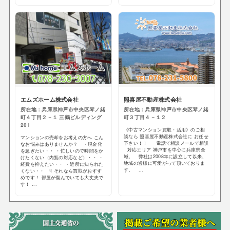
エムズホーム株式会社
照喜屋不動産株式会社
所在地：兵庫県神戸市中央区琴ノ緒
所在地：兵庫県神戸市中央区琴ノ緒
町４丁目２－１ 三鶴ビルディング
町３丁目４－１２
201
《中古マンション買取・活用》のご相
談なら 照喜屋不動産株式会社に お任せ
マンションの売却をお考えの方へ こん
下さい！！ 電話で相談メールで相談
なお悩みはありませんか？ ・現金化
対応エリア 神戸市を中心に兵庫県全
を急ぎたい・・ ・忙しいので時間をか
域。 弊社は2008年に設立して以来、
けたくない（内覧の対応など）・・ ・
地域の皆様に可愛がって頂いておりま
経費を抑えたい・・ ・近所に知られた
す。 ...
くない・・ ☟ それなら買取がおすす
めです！ 部屋が傷んでいても大丈夫で
す！ ...