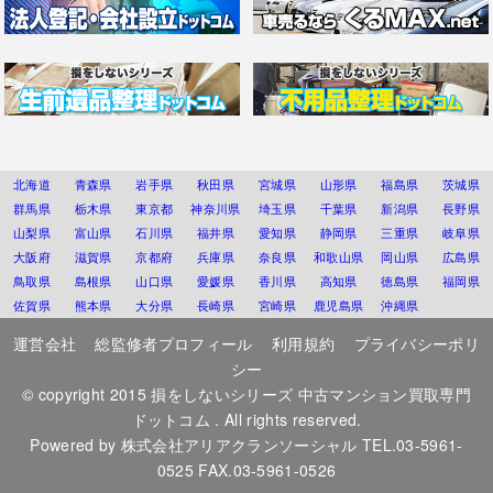
北海道
青森県
岩手県
秋田県
宮城県
山形県
福島県
茨城県
群馬県
栃木県
東京都
神奈川県
埼玉県
千葉県
新潟県
長野県
山梨県
富山県
石川県
福井県
愛知県
静岡県
三重県
岐阜県
大阪府
滋賀県
京都府
兵庫県
奈良県
和歌山県
岡山県
広島県
鳥取県
島根県
山口県
愛媛県
香川県
高知県
徳島県
福岡県
佐賀県
熊本県
大分県
長崎県
宮崎県
鹿児島県
沖縄県
運営会社
総監修者プロフィール
利用規約
プライバシーポリ
シー
© copyright 2015
損をしないシリーズ 中古マンション買取専門
ドットコム
. All rights reserved.
Powered by
株式会社アリアクランソーシャル
TEL.03-5961-
0525 FAX.03-5961-0526