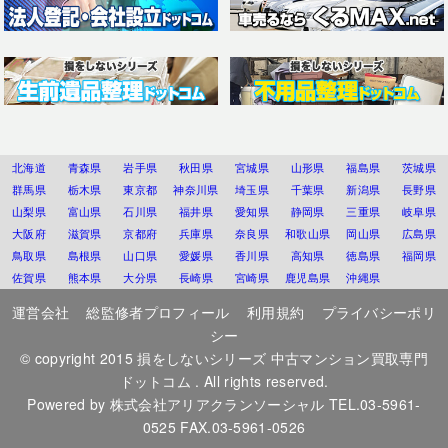
北海道
青森県
岩手県
秋田県
宮城県
山形県
福島県
茨城県
群馬県
栃木県
東京都
神奈川県
埼玉県
千葉県
新潟県
長野県
山梨県
富山県
石川県
福井県
愛知県
静岡県
三重県
岐阜県
大阪府
滋賀県
京都府
兵庫県
奈良県
和歌山県
岡山県
広島県
鳥取県
島根県
山口県
愛媛県
香川県
高知県
徳島県
福岡県
佐賀県
熊本県
大分県
長崎県
宮崎県
鹿児島県
沖縄県
運営会社
総監修者プロフィール
利用規約
プライバシーポリ
シー
© copyright 2015
損をしないシリーズ 中古マンション買取専門
ドットコム
. All rights reserved.
Powered by
株式会社アリアクランソーシャル
TEL.03-5961-
0525 FAX.03-5961-0526