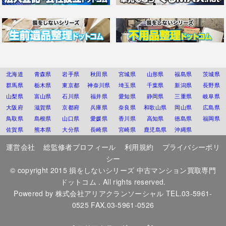
北海道
青森県
岩手県
秋田県
宮城県
山形県
福島県
茨城県
群馬県
栃木県
東京都
神奈川県
埼玉県
千葉県
新潟県
長野県
山梨県
富山県
石川県
福井県
愛知県
静岡県
三重県
岐阜県
大阪府
滋賀県
京都府
兵庫県
奈良県
和歌山県
岡山県
広島県
鳥取県
島根県
山口県
愛媛県
香川県
高知県
徳島県
福岡県
佐賀県
熊本県
大分県
長崎県
宮崎県
鹿児島県
沖縄県
運営会社
総監修者プロフィール
利用規約
プライバシーポリ
シー
© copyright 2015
損をしないシリーズ 中古マンション買取専門
ドットコム
. All rights reserved.
Powered by
株式会社アリアクランソーシャル
TEL.03-5961-
0525 FAX.03-5961-0526