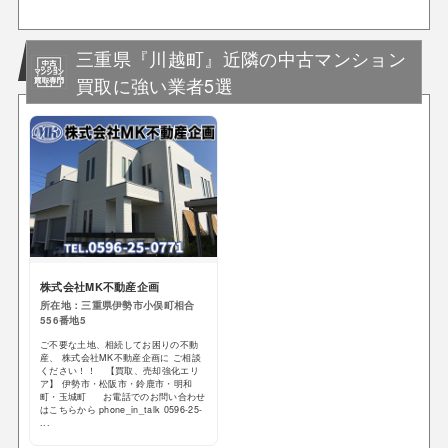
三重県『川越町』近隣の中古マンション
買取に強い業者5選
株式会社MK不動産企画
所在地：三重県伊勢市小俣町相合
556番地5
ご不要な土地、相続してお困りの不動
産、 株式会社MK不動産企画に ご相談
ください！！ 【買取、売却強化エリ
ア】 伊勢市・松阪市・鈴鹿市・明和
町・玉城町 お電話でのお問い合わせ
はこちらから phone_in_talk 0596-25-
...