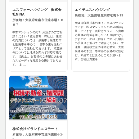
エスフォーハウジング 株式会
エイチエスハウジング
社NINA
所在地：大阪府寝屋川市初町1-13
所在地：大阪府泉南市信達市場１８
大阪府寝屋川市のエイチエスハウジン
９７
グです。区分マンションの売却相談を
承っています。買取はリフォーム費用
中古マンションの売却 お急ぎの方ご相
と業者の利益を差し引いた金額になり
談ください！査定無料 弊社は、住居
ますので、売却（仲介）で売った場合
の売買については、泉南市と泉佐野市
の手取りと並べてご確認ください。管
と阪南市を中心に、 堺市を主な活動エ
理費・修繕積立金の滞納と精算、大規
リアとして活動しております。 収益物
模修繕の予定、専有部の設備の状態な
件については地域を問わず対応可能で
ど、戸建てとは見るところが違いま
す。 当社は、お客様のご希望にあわせ
す。当社は買主を ...
たスピーディな対応を心掛けておりま
す。 ま ...
株式会社グランドエステート
所在地：大阪府豊中市庄内東町4-3-