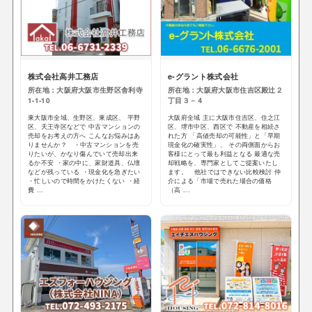
株式会社高井工務店
e-グラント株式会社
所在地：大阪府大阪市生野区舎利寺
所在地：大阪府大阪市住吉区殿辻２
1-1-10
丁目３－４
東大阪市全域、生野区、東成区、 平野
大阪府全域 主に大阪市住吉区、住之江
区、天王寺区などで 中古マンションの
区、堺市中区、西区で 不動産を相続さ
売却をお考えの方へ こんなお悩みはあ
れた方 「高値売却の可能性」と「早期
りませんか？ ・中古マンションを売
現金化の確実性」、 その両側面からお
りたいが、かなり傷んでいて売却出来
客様にとって最も利益となる 最適な売
るか不安 ・家の中に、家財道具、仏壇
却戦略を、専門家としてご提案いたし
などが残っている ・現金化を急ぎたい
ます。 他社ではできない比較検討 仲
・忙しいので時間をかけたくない ・経
介による「市場で売れた場合の価格
費 ...
（高 ...