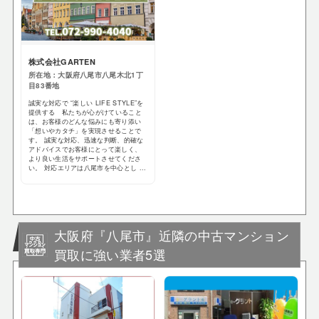
株式会社GARTEN
所在地：大阪府八尾市八尾木北1丁
目83番地
誠実な対応で “楽しい LIFE STYLE”を
提供する 私たちが心がけていること
は、お客様のどんな悩みにも寄り添い
「想いやカタチ」を実現させることで
す。 誠実な対応、迅速な判断、的確な
アドバイスでお客様にとって楽しく、
より良い生活をサポートさせてくださ
い。 対応エリアは八尾市を中心とし ...
大阪府『八尾市』近隣の中古マンション
買取に強い業者5選