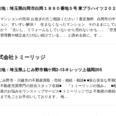
在地：埼玉県白岡市白岡１８９０番地５号 東プラハイツ２０
古マンションの売却 お急ぎの方ご相談ください！査定無料 白岡市の中
ション、すいすい解決！ 住まなくなったマンション、そのままにして
か？ 「古いし、リフォームもしていないから売れないかも…」 「空
管理費や積立金だけ払い続けている…」 と諦める前に、す ...
式会社トミーリッジ
地：埼玉県ふじみ野市鶴ケ岡2-13-9 レッツ上福岡205
じみ野市・川越市の不動産買取・売却・相続・相談■ ■安心安全な早期
：不動産売買専門の担当スタッフ在籍■ 『トミーリッジの強み』 ■
産のお悩みをワンストップサービス■ トミーリッジでは 不動産の相続
まで丸ごとお手伝いしております。 他 ...