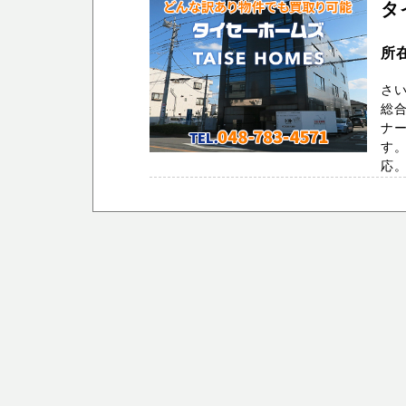
タ
所
さ
総
ナ
す。
応。