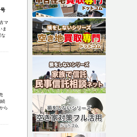
２号
古マ
いま
室な
売
相続
から