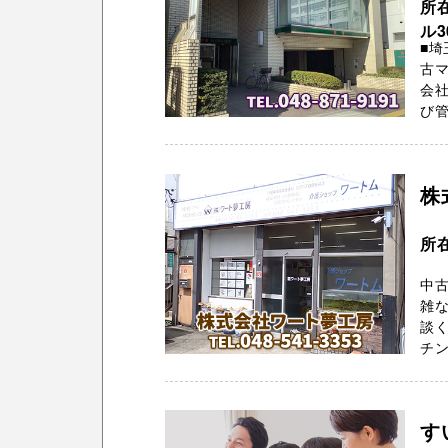
所
ル3
■埼
古
会社
び管
株
所在
中
雑な
談
チン
す