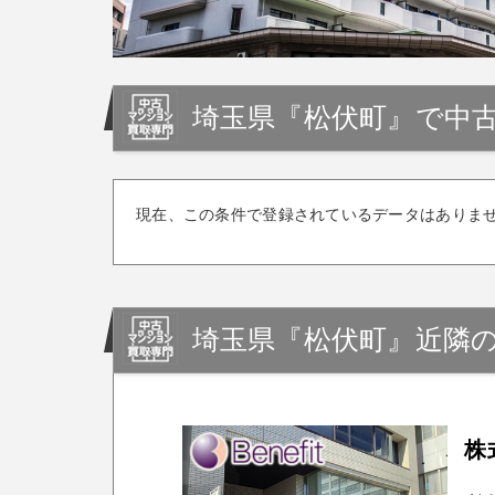
埼玉県『松伏町』で中
現在、この条件で登録されているデータはありま
埼玉県『松伏町』近隣
株