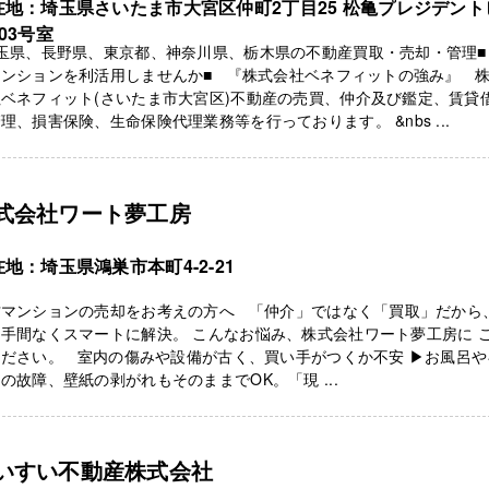
在地：埼玉県さいたま市大宮区仲町2丁目25 松亀プレジデント
03号室
玉県、長野県、東京都、神奈川県、栃木県の不動産買取・売却・管理■ 
マンションを利活用しませんか■ 『株式会社ベネフィットの強み』 
ベネフィット(さいたま市大宮区)不動産の売買、仲介及び鑑定、賃貸
理、損害保険、生命保険代理業務等を行っております。 &nbs ...
式会社ワート夢工房
地：埼玉県鴻巣市本町4-2-21
古マンションの売却をお考えの方へ 「仲介」ではなく「買取」だから
手間なくスマートに解決。 こんなお悩み、株式会社ワート夢工房に 
ください。 室内の傷みや設備が古く、買い手がつくか不安 ▶お風呂や
の故障、壁紙の剥がれもそのままでOK。「現 ...
いすい不動産株式会社