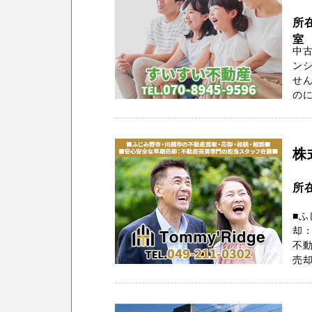
所
室
中
ン
せん
のに
株
所在
■ふ
却
不動
売却