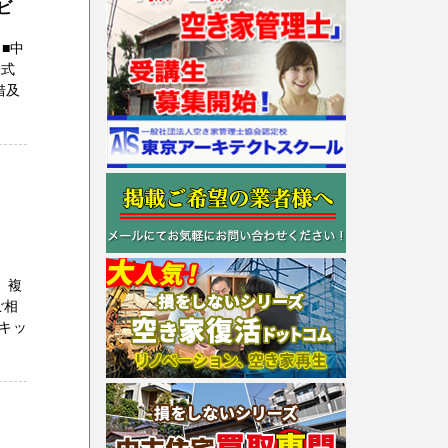
ビ
■中
株式
借及
、複
ご相
キッ