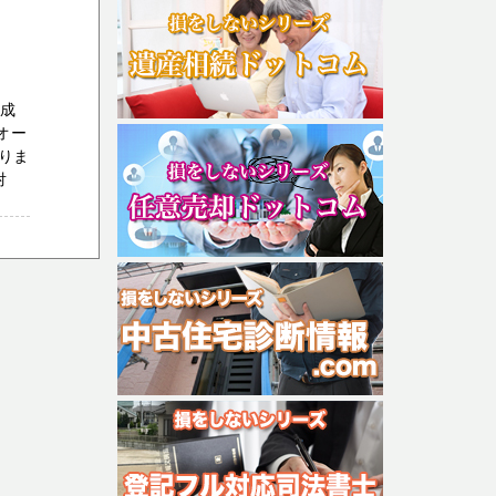
大成
オー
りま
対