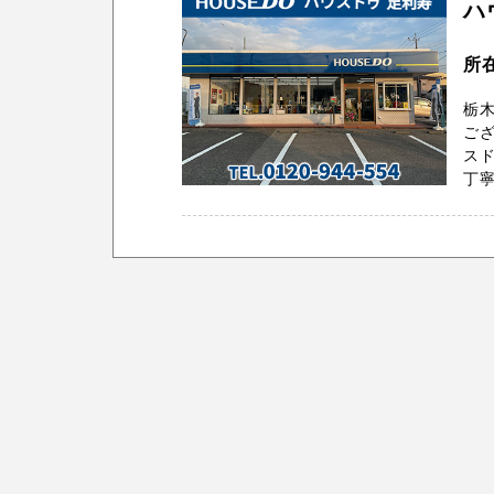
ハ
所
栃
ござ
スド
丁寧