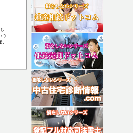
アも
ハウ
産、