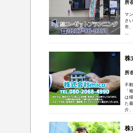
所
マン
さい
市、
...
株
所
不
「複
は様
た
介、
株