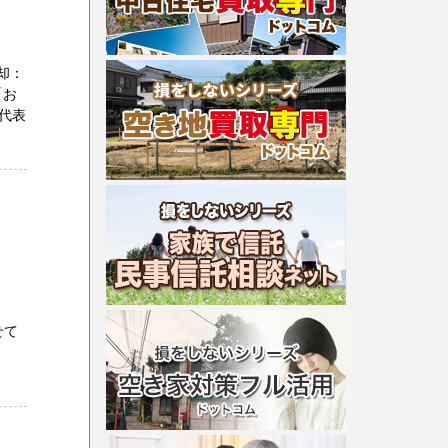
却：
「お
代表
せて