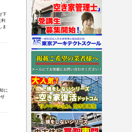
せ下
足利
しま
」
売却に
わせ