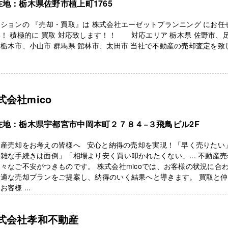
在地：栃木県佐野市植上町1765
ションの 『売却・買取』は 株式会社エーゼットプランニング にお任
！ 積極的に 買取 対応致します！！ 対応エリア 栃木県 佐野市、
栃木市、小山市 群馬県 館林市、太田市 当社で不動産の売却査定を致
式会社mico
在地：栃木県宇都宮市中岡本町２７８４−３飛鳥ビル2F
動産売却をお考えの皆様へ 安心と納得の売却を実現！「早く売りたい
雑な手続きは面倒」「相場より安く買い叩かれたくない」... 不動産
々なご不安がつきものです。 株式会社micoでは、お客様の状況に合
最適な売却プランをご提案し、納得のいく結果へと導きます。 買取と仲
お客様 ...
式会社孝和不動産