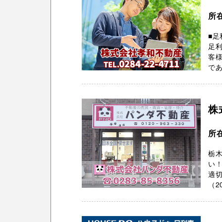
所
■足
足
客様
であ
株
所在
栃
い！
適
（2