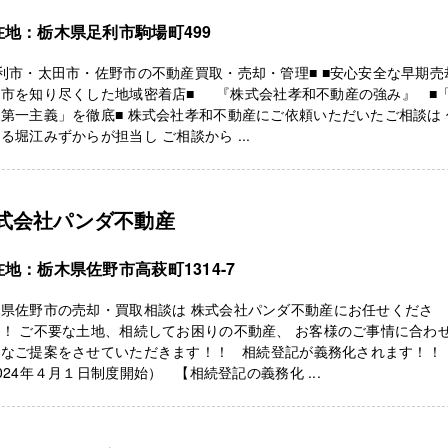
在地：栃木県足利市駒場町499
利市・太田市・佐野市の不動産買取・売却・管理■ ■安心安全な早期売
利市を知り尽くした地域密着店■ 『株式会社孝和不動産の強み』 ■
第一主義」を徹底■ 株式会社孝和不動産にご依頼いただいたご相談は 
る堀江みずからが担当し ご相談から ...
式会社パンダ不動産
地：栃木県佐野市高萩町1314-7
木県佐野市の売却・買取相談は 株式会社パンダ不動産にお任せくださ
！ ご不要な土地、相続してお困りの不動産、 お客様のご事情に合わ
切なご提案をさせていただきます！！ 相続登記が義務化されます！！
024年４月１日制度開始） 【相続登記の義務化 ...