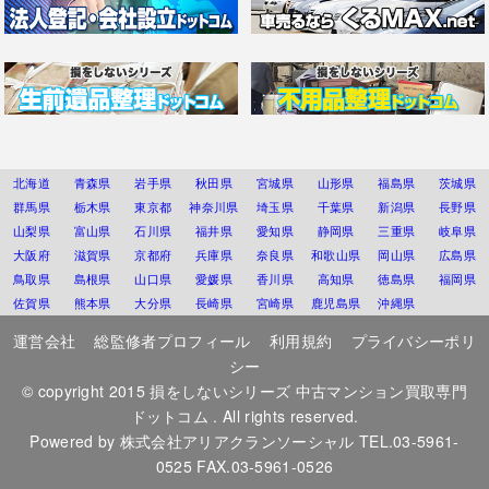
北海道
青森県
岩手県
秋田県
宮城県
山形県
福島県
茨城県
群馬県
栃木県
東京都
神奈川県
埼玉県
千葉県
新潟県
長野県
山梨県
富山県
石川県
福井県
愛知県
静岡県
三重県
岐阜県
大阪府
滋賀県
京都府
兵庫県
奈良県
和歌山県
岡山県
広島県
鳥取県
島根県
山口県
愛媛県
香川県
高知県
徳島県
福岡県
佐賀県
熊本県
大分県
長崎県
宮崎県
鹿児島県
沖縄県
運営会社
総監修者プロフィール
利用規約
プライバシーポリ
シー
© copyright 2015
損をしないシリーズ 中古マンション買取専門
ドットコム
. All rights reserved.
Powered by
株式会社アリアクランソーシャル
TEL.03-5961-
0525 FAX.03-5961-0526