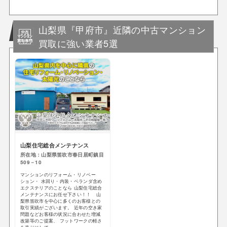
山梨県『甲府市』近隣の中古マンション
買取に強い業者5選
山梨住宅総合メンテナンス
所在地：山梨県笛吹市春日居町鎮目
509－10
マンションのリフォーム・リノベー
ション・ 水回り・内装・ベランダ含め
エクステリアのことなら 山梨住宅総合
メンテナンスにお任せ下さい！！ 山
梨県笛吹市を中心に多くのお客様との
取引実績がございます。 近年の空き家
問題などお客様の状況に合わせた増減
改築等のご提案、 フットワークの軽さ