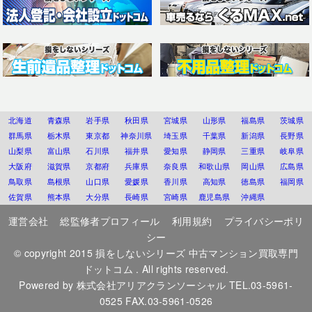
北海道
青森県
岩手県
秋田県
宮城県
山形県
福島県
茨城県
群馬県
栃木県
東京都
神奈川県
埼玉県
千葉県
新潟県
長野県
山梨県
富山県
石川県
福井県
愛知県
静岡県
三重県
岐阜県
大阪府
滋賀県
京都府
兵庫県
奈良県
和歌山県
岡山県
広島県
鳥取県
島根県
山口県
愛媛県
香川県
高知県
徳島県
福岡県
佐賀県
熊本県
大分県
長崎県
宮崎県
鹿児島県
沖縄県
運営会社
総監修者プロフィール
利用規約
プライバシーポリ
シー
© copyright 2015
損をしないシリーズ 中古マンション買取専門
ドットコム
. All rights reserved.
Powered by
株式会社アリアクランソーシャル
TEL.03-5961-
0525 FAX.03-5961-0526