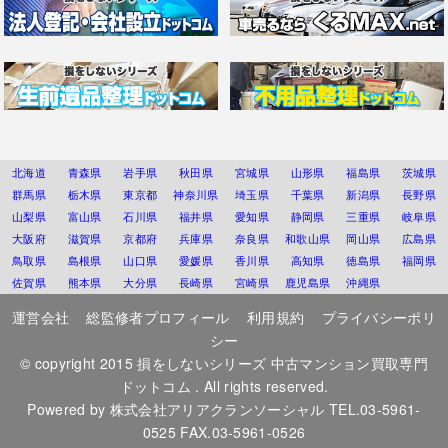
北海道
青森県
岩手県
秋田県
宮城県
山形県
福島県
茨城県
群馬県
栃木県
東京都
神奈川県
埼玉県
千葉県
新潟県
長野県
山梨県
富山県
石川県
福井県
愛知県
静岡県
三重県
岐阜県
大阪府
滋賀県
京都府
兵庫県
奈良県
和歌山県
岡山県
広島県
鳥取県
島根県
山口県
愛媛県
香川県
高知県
徳島県
福岡県
佐賀県
熊本県
大分県
長崎県
宮崎県
鹿児島県
沖縄県
運営会社
総監修者プロフィール
利用規約
プライバシーポリ
シー
© copyright 2015
損をしないシリーズ 中古マンション買取専門
ドットコム
. All rights reserved.
Powered by
株式会社アリアクランソーシャル
TEL.03-5961-
0525 FAX.03-5961-0526