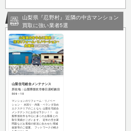
山梨県『忍野村』近隣の中古マンション
買取に強い業者5選
山梨住宅総合メンテナンス
所在地：山梨県笛吹市春日居町鎮目
509－10
マンションのリフォーム・リノベー
ション・ 水回り・内装・ベランダ含め
エクステリアのことなら 山梨住宅総合
メンテナンスにお任せ下さい！！ 山
梨県笛吹市を中心に多くのお客様との
取引実績がございます。 近年の空き家
問題などお客様の状況に合わせた増減
改築等のご提案、 フットワークの軽さ