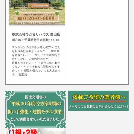
株式会社ひだまりハウス 野田店
所在地：千葉県野田市堤根114-10
マンションの売却をお考えの方へ こん
なお悩みはありませんか？ ・現金化
を急ぎたい・・ ・忙しいので時間をか
けたくない（内覧の対応など）・・ ・
経費を抑えたい・・ ・近所に知られた
くない・・ < ☟ それなら買取がおすす
めです！ 部屋が傷んでいても大丈夫で
す！ 査定無 ...