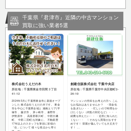
千葉県『君津市』近隣の中古マンション
買取に強い業者5選
株式会社うえだの木
創建住販株式会社 千葉中央店
所在地：千葉県東金市田間３丁目
所在地：千葉県千葉市中央区都町2-
41-12
26-10
2024年5月に千葉県東金市に新規オープ
マンションの売却をお考えの方へ こん
ンした 株式会社うえだの木です。 東金
なお悩みはありませんか？ ・現金化
市を中心に千葉県全域と 湘南エリア(平
を急ぎたい・・ ・忙しいので時間をか
塚市 、藤沢市 、茅ヶ崎市 、秦野市 、
けたくない（内覧の対応など）・・ ・
伊勢原市 、 高座郡寒川町 、中郡大磯
経費を抑えたい・・ ・近所に知られた
町、 中郡二宮町)を対象に、 不動産歴
くない・・ ☟ それなら買取がおすす
17年以上のスタッフを筆頭に皆様の
めです！ 部屋が傷んでいても大丈夫で
「住」について 様々な視点から寄り
す！ ...