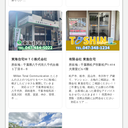
添ってい ...
東海住宅ＭＴＣ株式会社
有限会社 東進住宅
所在地：千葉県八千代市八千代台南
所在地：千葉県松戸市新松戸1-414
１丁目６−６
大清堂ビル1階
Million Total Communication たくさ
松戸市、柏市、流山市、市川市で 戸建
んの人とのつながりをベースに地域に
て、マンション、土地のご相談は、 有
根ざしたビジネスを展開していきま
限会社 東進住宅に ご相談ください！！
す。 対応エリア 千葉県全域主に
ご不要な土地、相続してお困りの不動
八千代市、四街道市、千葉市稲毛区・
産、 お客様にあった適切なアドバイス
花見川区 売買、賃貸、仲介、管理、
をさせていただきます！！ 売買仲介・
不 ...
買取・活用お気軽にお問合せください
対応エリア ...