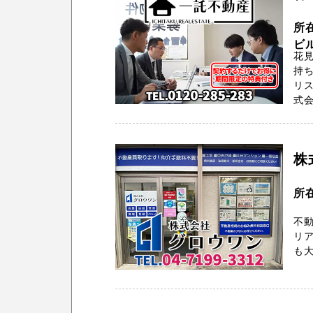
所
ビ
花
持
リス
式会
株
所
不
リア
も大