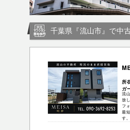
千葉県『流山市』で中
M
所在
ガ
流山
放
フォ
最短
す。T