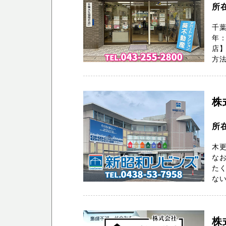
所
千葉
年：
店
方法
株
所在
木更
な
たく
ない
株