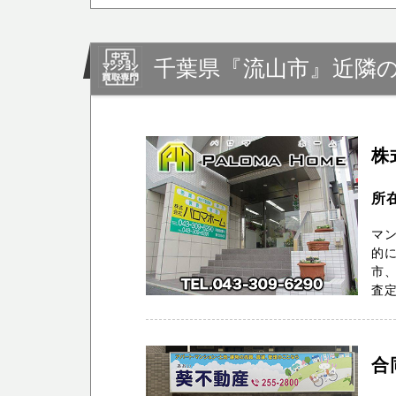
千葉県『流山市』近隣
株
所
マン
的に
市
査定
合