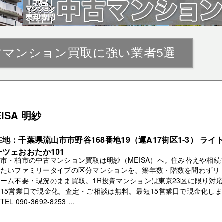
古マンション買取に強い業者5選
EISA 明紗
地：千葉県流山市市野谷168番地19（運A17街区1-3） ライ
ーツェおおたか101
市・柏市の中古マンション買取は明紗（MEISA）へ。住み替えや相続
したいファミリータイプの区分マンションを、築年数・階数を問わずリ
ーム不要・現況のまま買取。1R投資マンションは東京23区に限り対
15営業日で現金化。査定・ご相談は無料。最短15営業日で現金化し
EL 090-3692-8253 ...