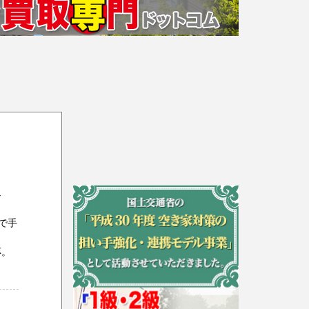
ト
で手
応。
ま