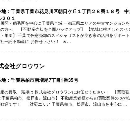
在地：千葉県千葉市花見川区朝日ケ丘１丁目２８番１８号 中
ル２０１
見川区・稲毛区を中心に千葉県全域 一都三県エリアの中古マンション
ちの方へ 【不動産売却を全面バックアップ】 【地域に根ざしたスペ
ト集団】 千葉で任意売却のスペシャリストが空き家の活用をサポート
社一託不動産に お任せ下さい！ & ...
式会社グロウワン
在地：千葉県柏市南増尾7丁目1番35号
動産の買取・売却は 株式会社グロウワンにお任せください！ 【買取強
:千葉県柏市、松戸市、流山市】 不動産業者様からの買取案件の お持
歓迎です！ 対応エリア 千葉県柏市、松戸市、流山市を中心に ...