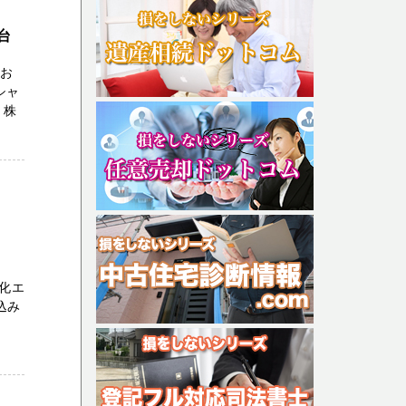
台
をお
シャ
 株
化エ
込み