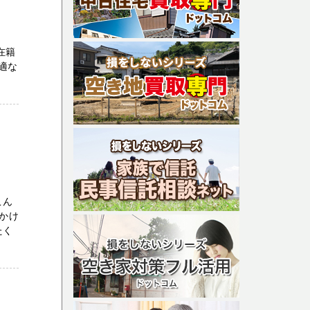
0
在籍
適な
こん
かけ
たく