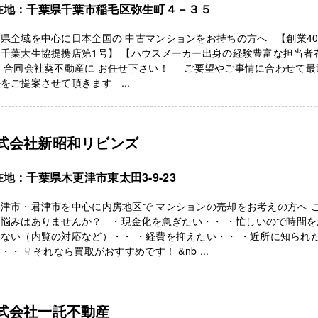
在地：千葉県千葉市稲毛区弥生町４－３５
県全域を中心に日本全国の 中古マンションをお持ちの方へ 【創業4
千葉大生協提携店第1号】 【ハウスメーカー出身の経験豊富な担当者
】 合同会社葵不動産に お任せ下さい！ ご要望やご事情に合わせて最
をご提案させて頂きます ...
式会社新昭和リビンズ
地：千葉県木更津市東太田3-9-23
津市・君津市を中心に内房地区で マンションの売却をお考えの方へ 
お悩みはありませんか？ ・現金化を急ぎたい・・ ・忙しいので時間を
ない（内覧の対応など）・・ ・経費を抑えたい・・ ・近所に知られ
・・ ☟ それなら買取がおすすめです！ &nb ...
式会社一託不動産