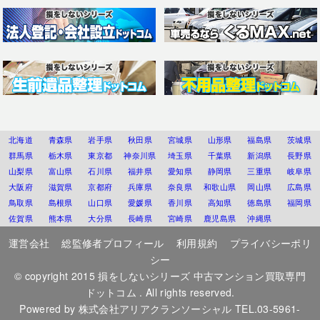
北海道
青森県
岩手県
秋田県
宮城県
山形県
福島県
茨城県
群馬県
栃木県
東京都
神奈川県
埼玉県
千葉県
新潟県
長野県
山梨県
富山県
石川県
福井県
愛知県
静岡県
三重県
岐阜県
大阪府
滋賀県
京都府
兵庫県
奈良県
和歌山県
岡山県
広島県
鳥取県
島根県
山口県
愛媛県
香川県
高知県
徳島県
福岡県
佐賀県
熊本県
大分県
長崎県
宮崎県
鹿児島県
沖縄県
運営会社
総監修者プロフィール
利用規約
プライバシーポリ
シー
© copyright 2015
損をしないシリーズ 中古マンション買取専門
ドットコム
. All rights reserved.
Powered by
株式会社アリアクランソーシャル
TEL.03-5961-