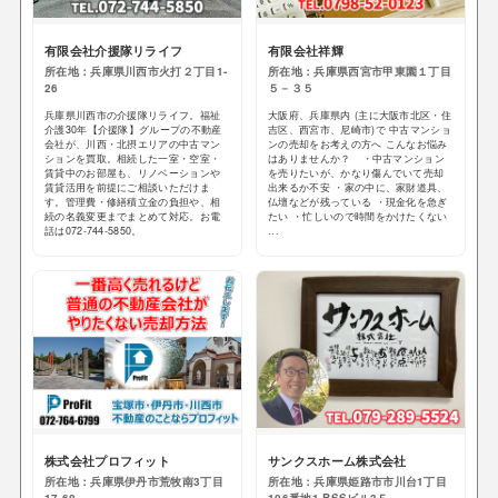
有限会社介援隊リライフ
有限会社祥輝
所在地：兵庫県川西市火打２丁目1-
所在地：兵庫県西宮市甲東園１丁目
26
５－３５
兵庫県川西市の介援隊リライフ。福祉
大阪府、兵庫県内 (主に大阪市北区・住
介護30年【介援隊】グループの不動産
吉区、西宮市、尼崎市)で 中古マンショ
会社が、川西・北摂エリアの中古マン
ンの売却をお考えの方へ こんなお悩み
ションを買取。相続した一室・空室・
はありませんか？ ・中古マンション
賃貸中のお部屋も、リノベーションや
を売りたいが、かなり傷んでいて売却
賃貸活用を前提にご相談いただけま
出来るか不安 ・家の中に、家財道具、
す。管理費・修繕積立金の負担や、相
仏壇などが残っている ・現金化を急ぎ
続の名義変更までまとめて対応。お電
たい ・忙しいので時間をかけたくない
話は072-744-5850。
...
株式会社プロフィット
サンクスホーム株式会社
所在地：兵庫県伊丹市荒牧南3丁目
所在地：兵庫県姫路市市川台1丁目