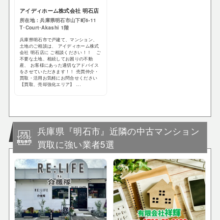
アイディホーム株式会社 明石店
所在地：兵庫県明石市山下町6-11
T･Court･Akashi 1階
兵庫県明石市で戸建て、マンション、
土地のご相談は、 アイディホーム株式
会社 明石店に ご相談ください！！ ご
不要な土地、相続してお困りの不動
産、 お客様にあった適切なアドバイス
をさせていただきます！！ 売買仲介・
買取・活用お気軽にお問合せください
【買取、売却強化エリア】 ...
兵庫県『明石市』近隣の中古マンション
買取に強い業者5選