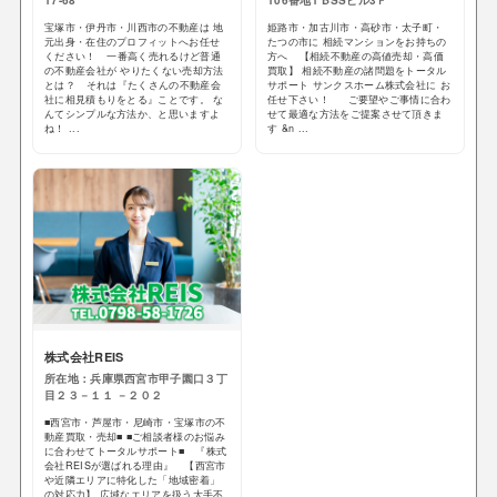
17-68
106番地1 BSSビル3Ｆ
宝塚市・伊丹市・川西市の不動産は 地
姫路市・加古川市・高砂市・太子町・
元出身・在住のプロフィットへお任せ
たつの市に 相続マンションをお持ちの
ください！ 一番高く売れるけど普通
方へ 【相続不動産の高値売却・高価
の不動産会社が やりたくない売却方法
買取】 相続不動産の諸問題をトータル
とは？ それは『たくさんの不動産会
サポート サンクスホーム株式会社に お
社に相見積もりをとる』ことです。 な
任せ下さい！ ご要望やご事情に合わ
んてシンプルな方法か、と思いますよ
せて最適な方法をご提案させて頂きま
ね！ ...
す &n ...
株式会社REIS
所在地：兵庫県西宮市甲子園口３丁
目２３－１１ －２０２
■西宮市・芦屋市・尼崎市・宝塚市の不
動産買取・売却■ ■ご相談者様のお悩み
に合わせてトータルサポート■ 『株式
会社REISが選ばれる理由』 【西宮市
や近隣エリアに特化した「地域密着」
の対応力】 広域なエリアを扱う大手不