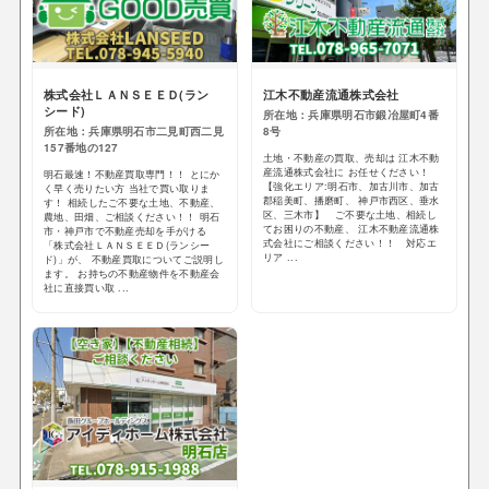
株式会社ＬＡＮＳＥＥＤ(ラン
江木不動産流通株式会社
シード)
所在地：兵庫県明石市鍛冶屋町4番
所在地：兵庫県明石市二見町西二見
8号
157番地の127
土地・不動産の買取、売却は 江木不動
産流通株式会社に お任せください！
明石最速！不動産買取専門！！ とにか
【強化エリア:明石市、加古川市、加古
く早く売りたい方 当社で買い取りま
郡稲美町、播磨町、 神戸市西区、垂水
す！ 相続したご不要な土地、不動産、
区、三木市】 ご不要な土地、相続し
農地、田畑、ご相談ください！！ 明石
てお困りの不動産、 江木不動産流通株
市・神戸市で不動産売却を手がける
式会社にご相談ください！！ 対応エ
「株式会社ＬＡＮＳＥＥＤ(ランシー
リア ...
ド)」が、 不動産買取についてご説明し
ます。 お持ちの不動産物件を不動産会
社に直接買い取 ...