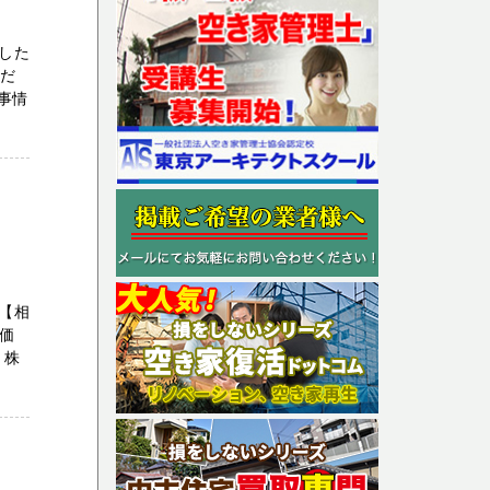
した
ただ
事情
【相
加価
 株