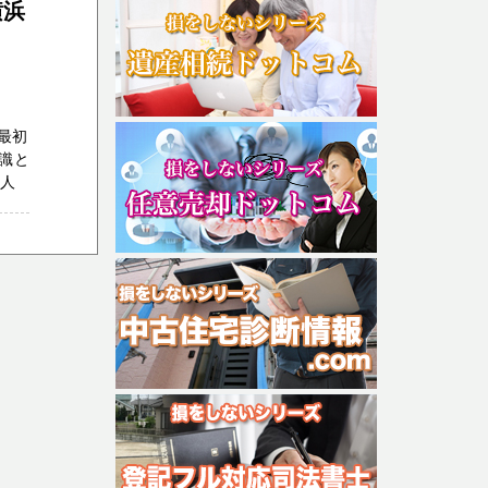
横浜
最初
識と
一人