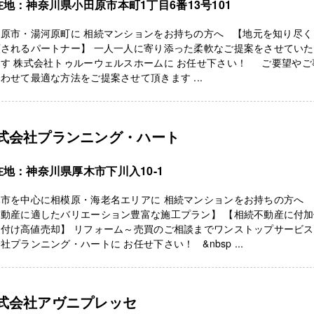
在地：神奈川県小田原市本町1丁目6番13号101
田原市・湯河原町に 相続マンションをお持ちの方へ 【地元を知り尽く
頼されるパートナー】 一人一人に寄り添った柔軟なご提案をさせてい
ます 株式会社トゥルーウェルスホームに お任せ下さい！ ご要望やご
わせて最適な方法をご提案させて頂きます ...
式会社プランニング・ハート
在地：神奈川県厚木市下川入10-1
木市を中心に相模原・海老名エリアに 相続マンションをお持ちの方へ 
不動産に適したバリエーション豊富な施工プラン】 【相続不動産に付
付け高値売却】 リフォーム～売買のご相談までワンストップサービス
社プランニング・ハートに お任せ下さい！ &nbsp ...
式会社アヴニプレッセ