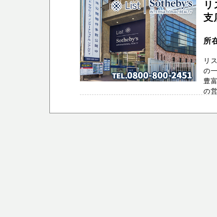
リ
支
所在
リ
の
豊
の営