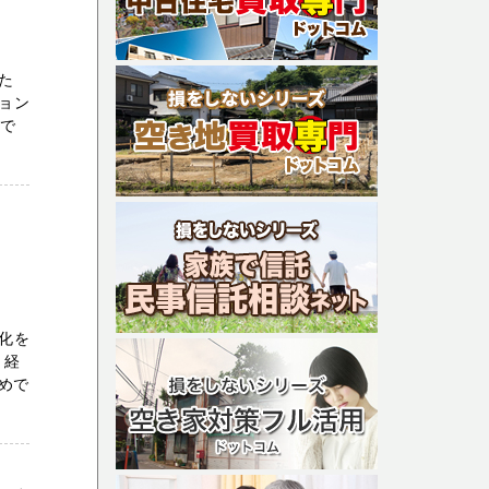
た
ョン
しで
化を
・経
めで