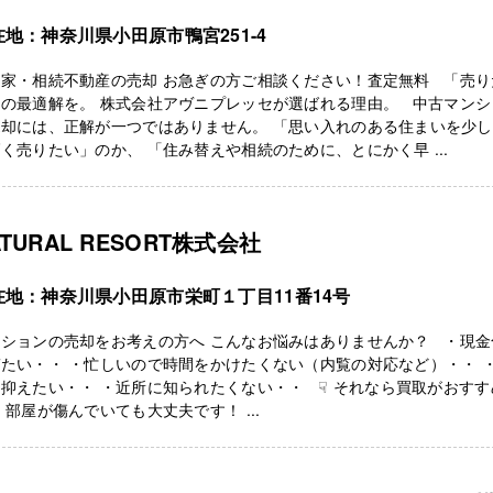
在地：神奈川県小田原市鴨宮251-4
き家・相続不動産の売却 お急ぎの方ご相談ください！査定無料 「売り
」の最適解を。 株式会社アヴニプレッセが選ばれる理由。 中古マンシ
売却には、正解が一つではありません。 「思い入れのある住まいを少
く売りたい」のか、 「住み替えや相続のために、とにかく早 ...
ATURAL RESORT株式会社
在地：神奈川県小田原市栄町１丁目11番14号
ンションの売却をお考えの方へ こんなお悩みはありませんか？ ・現金
たい・・ ・忙しいので時間をかけたくない（内覧の対応など）・・ 
抑えたい・・ ・近所に知られたくない・・ ☟ それなら買取がおすす
 部屋が傷んでいても大丈夫です！ ...