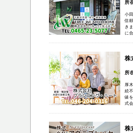
所
小
信
き
に合
株
所
厚
続
値を
式会
株