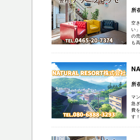
所
空
い
の
も高
N
所
マ
急ぎ
費を
す！