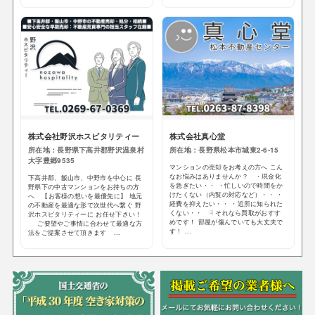
株式会社野沢ホスピタリティー
株式会社真心堂
所在地：長野県下高井郡野沢温泉村
所在地：長野県松本市城東2-6-15
大字豊郷9535
マンションの売却をお考えの方へ こん
なお悩みはありませんか？ ・現金化
下高井郡、飯山市、中野市を中心に 長
を急ぎたい・・ ・忙しいので時間をか
野県下の中古マンションをお持ちの方
けたくない（内覧の対応など）・・ ・
へ 【お客様の想いを最優先に】 地元
経費を抑えたい・・ ・近所に知られた
の不動産を最適な形で次世代へ繋ぐ 野
くない・・ ☟ それなら買取がおすす
沢ホスピタリティーに お任せ下さい！
めです！ 部屋が傷んでいても大丈夫で
ご要望やご事情に合わせて最適な方
す！ ...
法をご提案させて頂きます ...