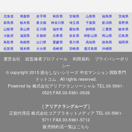
北海道
青森県
岩手県
秋田県
宮城県
山形県
福島県
茨城県
群馬県
栃木県
東京都
神奈川県
埼玉県
千葉県
新潟県
長野県
山梨県
富山県
石川県
福井県
愛知県
静岡県
三重県
岐阜県
大阪府
滋賀県
京都府
兵庫県
奈良県
和歌山県
岡山県
広島県
鳥取県
島根県
山口県
愛媛県
香川県
高知県
徳島県
福岡県
佐賀県
熊本県
大分県
長崎県
宮崎県
鹿児島県
沖縄県
運営会社
総監修者プロフィール
利用規約
プライバシーポリ
シー
© copyright 2015
損をしないシリーズ 中古マンション買取専門
ドットコム
. All rights reserved.
Powered by
株式会社アリアクランソーシャル
TEL.03-5961-
0525 FAX.03-5961-0526
[
アリアクラングループ
]
正規代理店
株式会社コアプラネットメディア
TEL.03-5961-
5711 FAX.03-5961-5712
販売特約店一覧はこちら