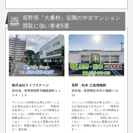
長野県『大桑村』近隣の中古マンション
買取に強い業者5選
株式会社ライフステージ
長野・松本 土地情報館
所在地：長野県長野市鶴賀緑町１１
所在地：長野県松本市小屋南1-14-
０４－１０
12
マンションの売却をお考えの方へ こん
マンションの売却をお考えの方へ こん
なお悩みはありませんか？ ・現金化
なお悩みはありませんか？ ・現金化
を急ぎたい・・ ・忙しいので時間をか
を急ぎたい・・ ・忙しいので時間をか
けたくない（内覧の対応など）・・ ・
けたくない（内覧の対応など）・・ ・
経費を抑えたい・・ ・近所に知られた
経費を抑えたい・・ ・近所に知られた
くない・・ < ☟ それなら買取がおすす
くない・・ ☟ それなら買取がおすす
めです！ 部屋が傷んでいても大丈夫で
めです！ 部屋が傷んでいても大丈夫で
す！ 査定無 ...
す！ ...