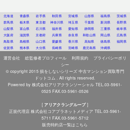
北海道
青森県
岩手県
秋田県
宮城県
山形県
福島県
茨城県
群馬県
栃木県
東京都
神奈川県
埼玉県
千葉県
新潟県
長野県
山梨県
富山県
石川県
福井県
愛知県
静岡県
三重県
岐阜県
大阪府
滋賀県
京都府
兵庫県
奈良県
和歌山県
岡山県
広島県
鳥取県
島根県
山口県
愛媛県
香川県
高知県
徳島県
福岡県
佐賀県
熊本県
大分県
長崎県
宮崎県
鹿児島県
沖縄県
運営会社
総監修者プロフィール
利用規約
プライバシーポリ
シー
© copyright 2015
損をしないシリーズ 中古マンション買取専門
ドットコム
. All rights reserved.
Powered by
株式会社アリアクランソーシャル
TEL.03-5961-
0525 FAX.03-5961-0526
[
アリアクラングループ
]
正規代理店
株式会社コアプラネットメディア
TEL.03-5961-
5711 FAX.03-5961-5712
販売特約店一覧はこちら