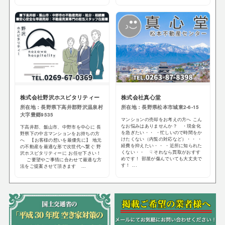
株式会社野沢ホスピタリティー
株式会社真心堂
所在地：長野県下高井郡野沢温泉村
所在地：長野県松本市城東2-6-15
大字豊郷9535
マンションの売却をお考えの方へ こん
なお悩みはありませんか？ ・現金化
下高井郡、飯山市、中野市を中心に 長
を急ぎたい・・ ・忙しいので時間をか
野県下の中古マンションをお持ちの方
けたくない（内覧の対応など）・・ ・
へ 【お客様の想いを最優先に】 地元
経費を抑えたい・・ ・近所に知られた
の不動産を最適な形で次世代へ繋ぐ 野
くない・・ ☟ それなら買取がおすす
沢ホスピタリティーに お任せ下さい！
めです！ 部屋が傷んでいても大丈夫で
ご要望やご事情に合わせて最適な方
す！ ...
法をご提案させて頂きます ...