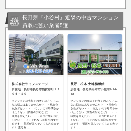
長野県『小谷村』近隣の中古マンション
買取に強い業者5選
株式会社ライフステージ
長野・松本 土地情報館
所在地：長野県長野市鶴賀緑町１１
所在地：長野県松本市小屋南1-14-
０４－１０
12
マンションの売却をお考えの方へ こん
マンションの売却をお考えの方へ こん
なお悩みはありませんか？ ・現金化
なお悩みはありませんか？ ・現金化
を急ぎたい・・ ・忙しいので時間をか
を急ぎたい・・ ・忙しいので時間をか
けたくない（内覧の対応など）・・ ・
けたくない（内覧の対応など）・・ ・
経費を抑えたい・・ ・近所に知られた
経費を抑えたい・・ ・近所に知られた
くない・・ < ☟ それなら買取がおすす
くない・・ ☟ それなら買取がおすす
めです！ 部屋が傷んでいても大丈夫で
めです！ 部屋が傷んでいても大丈夫で
す！ 査定無 ...
す！ ...