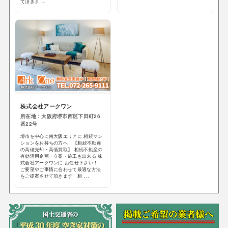
て頂きま ...
株式会社アークワン
所在地：大阪府堺市西区下田町26
番22号
堺市を中心に南大阪エリアに 相続マン
ションをお持ちの方へ 【相続不動産
の高値売却・高価買取】 相続不動産の
有効活用企画・立案・施工も出来る 株
式会社アークワンに お任せ下さい！
ご要望やご事情に合わせて最適な方法
をご提案させて頂きます 相 ...