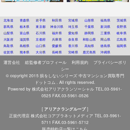
北海道
青森県
岩手県
秋田県
宮城県
山形県
福島県
茨城県
群馬県
栃木県
東京都
神奈川県
埼玉県
千葉県
新潟県
長野県
山梨県
富山県
石川県
福井県
愛知県
静岡県
三重県
岐阜県
大阪府
滋賀県
京都府
兵庫県
奈良県
和歌山県
岡山県
広島県
鳥取県
島根県
山口県
愛媛県
香川県
高知県
徳島県
福岡県
佐賀県
熊本県
大分県
長崎県
宮崎県
鹿児島県
沖縄県
運営会社
総監修者プロフィール
利用規約
プライバシーポリ
シー
© copyright 2015
損をしないシリーズ 中古マンション買取専門
ドットコム
. All rights reserved.
Powered by
株式会社アリアクランソーシャル
TEL.03-5961-
0525 FAX.03-5961-0526
[
アリアクラングループ
]
正規代理店
株式会社コアプラネットメディア
TEL.03-5961-
5711 FAX.03-5961-5712
販売特約店一覧はこちら