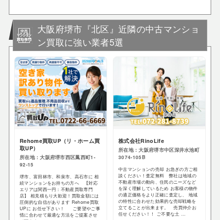
大阪府堺市『北区』近隣の中古マンショ
ン買取に強い業者5選
Rehome買取UP（リ・ホーム買
株式会社RinoLife
取UP）
所在地：大阪府堺市中区深井水池町
所在地：大阪府堺市西区鳳西町1-
3074-105B
92-15
中古マンションの売却 お急ぎの方ご相
談ください！査定無料 弊社は地域の
堺市、富田林市、和泉市、高石市に 相
不動産市場の動向、住民のニーズなど
続マンションをお持ちの方へ 【対応
を深く理解しているため お客様の物件
エリアは関西一円：不動産買取専門
の適正価格をより正確に査定し、 地域
店】 相見積もり大歓迎！買取金額には
の特性に合わせた効果的な売却戦略を
圧倒的な自信があります Rehome買取
立てることが出来ます。 売買仲介お
UPに お任せ下さい！ ご要望やご事
任せください！！ ご不要な土 ...
情に合わせて最適な方法をご提案させ