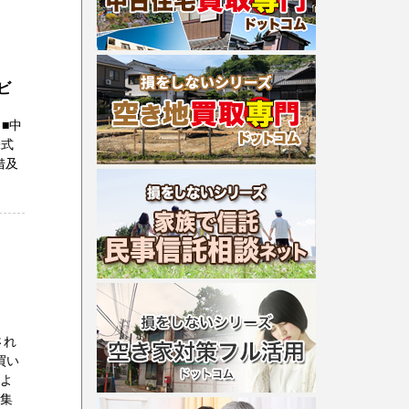
ビ
■中
株式
借及
され
買い
るよ
収集