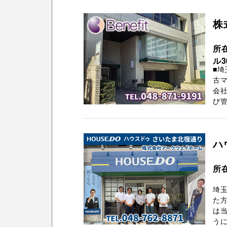
株
所
ル3
■埼
古
会社
び管
ハ
所
埼玉
た方
は
う