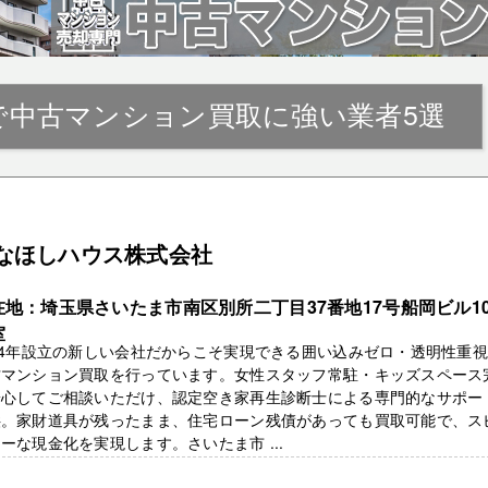
で中古マンション買取に強い業者5選
なほしハウス株式会社
在地：埼玉県さいたま市南区別所二丁目37番地17号船岡ビル10
室
24年設立の新しい会社だからこそ実現できる囲い込みゼロ・透明性重
古マンション買取を行っています。女性スタッフ常駐・キッズスペース
安心してご相談いただけ、認定空き家再生診断士による専門的なサポー
供。家財道具が残ったまま、住宅ローン残債があっても買取可能で、ス
ーな現金化を実現します。さいたま市 ...