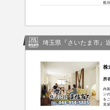
処分 
埼玉県『さいたま市』
株
所在
内装
ンの
を
見栄