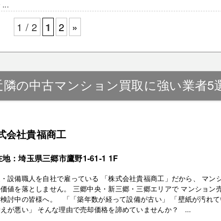
...
1 / 2
1
2
»
近隣の中古マンション買取に強い業者5
式会社貴福商工
地：埼玉県三郷市鷹野1-61-1 1F
・設備職人を自社で雇っている 「株式会社貴福商工」だから、 マン
価値を落としません。 三郷中央・新三郷・三郷エリアで マンション
ご検討中の皆様へ。 「「築年数が経って設備が古い」 「壁紙が汚れて
えが悪い」 そんな理由で売却価格を諦めていませんか？ ...