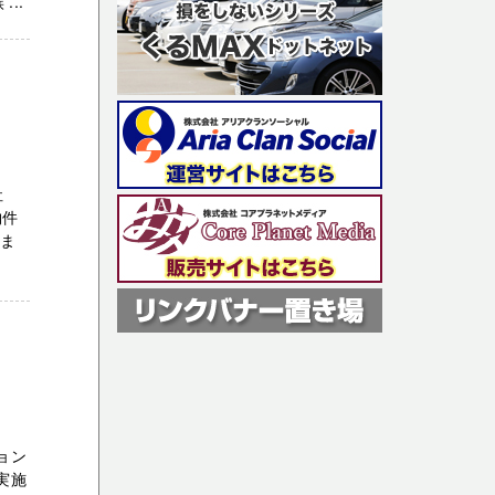
..
社
物件
画ま
ョン
実施