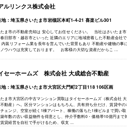
アルリンクス株式会社
地：埼玉県さいたま市岩槻区本町1-4-21 喜楽ビル301
いたま市の不動産売却は 安心してお任せください。 当社はさいたま市
に春日部市・越谷市といった 近隣のエリアに地域密着した不動産会社で
 内装リフォーム業を長年を営んでいた背景もあり 不動産や建物の事
ノウハウは充実しております。 お客様の大切な資産だからこ ...
イセーホームズ 株式会社 大成総合不動産
在地：埼玉県さいたま市大宮区大門町2丁目118 106区画
いたま市大宮区の中古マンション買取はタイセーホームズ（株式会社 
合不動産）へ。区分マンションはもちろん、共有持ち分だけ、賃貸中の
ーチェンジ、空室が続く1棟アパート、稼働の落ちた1棟ビルまで買い取
築年数の古い収益物件を得意とし、仲介手数料0・価格帯10億円まで
賃貸経営を自社で手がけるため、収支 ...