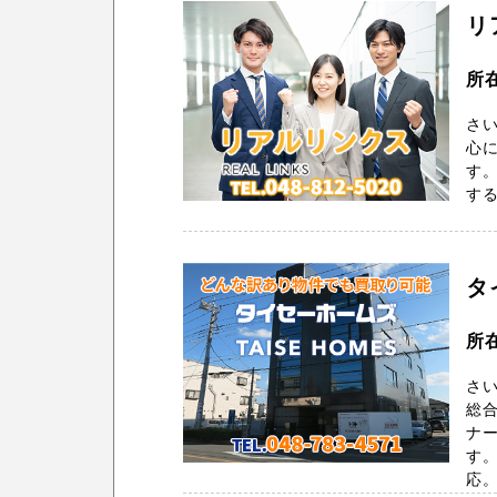
リ
所在
さ
心
す。
する
タ
所
さ
総
ナ
す。
応。