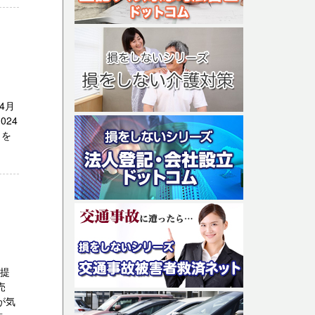
4月
24
きを
が提
売
が気