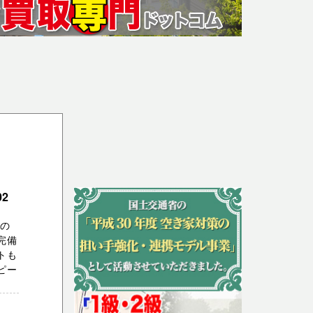
2
視の
完備
トも
ピー