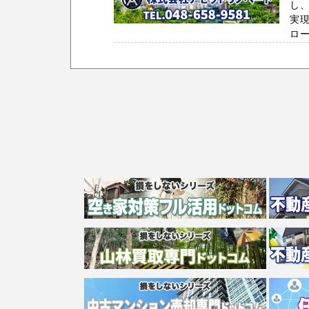
し
実
ロー