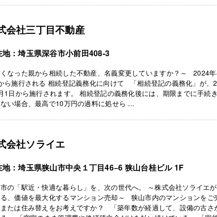
式会社三丁目不動産
在地：埼玉県深谷市小前田408-3
くなった親から相続した不動産、名義変更していますか？～ 2024年
から施行される 相続登記義務化に向けて 「相続登記の義務化」が、20
月1日から施行されます。 相続登記の義務化後には、期限までに手続
ない場合、最高で10万円の過料に処せら ...
式会社ソライエ
在地：埼玉県狭山市中央１丁目46−6 狭山台桂ビル 1F
山市の「駅近・快適な暮らし」を、次の世代へ。 ～株式会社ソライエ
する、価値を最大化するマンション売却～ 狭山市内のマンションをご
、または住み替えをお考えですか？ 「築年数が経過して、設備の古さ