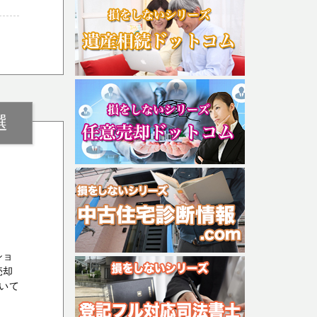
選
ショ
売却
いて