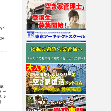
を中
に関
大成
オー
りま
対