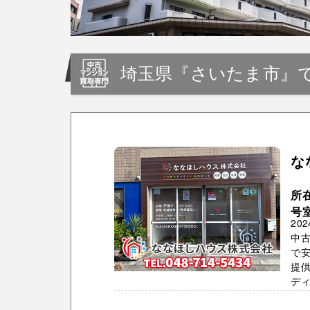
埼玉県『さいたま市』
な
所
号
20
中
で
提
ディ