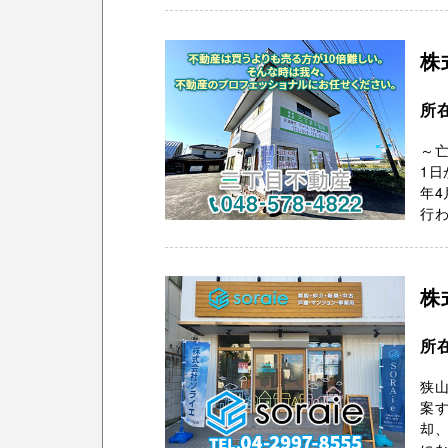
株
所
～亡
1日
年4
行わ
株
所
狭
案
却