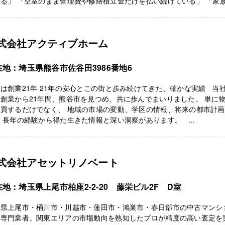
る」 「空室のまま管理費や修繕積立金だけを払い続けている」 「家族 .
式会社アクティブホーム
在地：埼玉県熊谷市佐谷田3986番地6
は創業21年 21年の安心とこの街と歩み続けてきた、確かな実績 当
創業から21年間、熊谷市を見つめ、共に歩んでまいりました。 単に
売買するだけでなく、 地域の市場の変動、学区の情報、将来の都市計
 長年の経験から得た生きた情報と深い洞察があります。 ...
式会社アセットリノベート
在地：埼玉県上尾市柏座2-2-20 藤栄ビル2F D室
玉県上尾市・桶川市・川越市・蓮田市・鴻巣市・春日部市の中古マンシ
取専門業者。関東エリアの市場動向を熟知したプロが精度の高い査定を