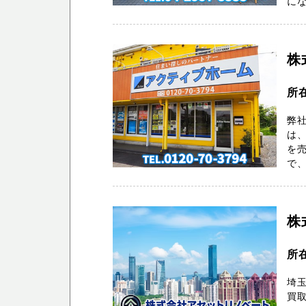
にな
株
所
弊社
は、
を
で、
株
所
埼
買