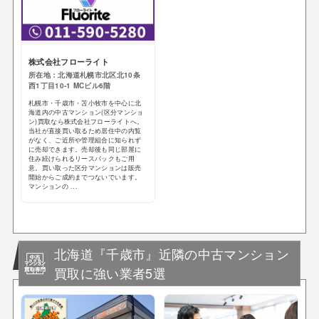
株式会社フローライト
所在地：北海道札幌市北区北10条
西1丁目10-1 MCビル6階
札幌市・千歳市・苫小牧市を中心に北
海道内の中古マンション(区分マンショ
ン)買取なら株式会社フローライトへ。
当社が直接買い取るため居住中の内覧
がなく、ご近所や管理組合に知られず
に売却できます。売却後も同じ部屋に
住み続けられるリースバックもご用
意。買い取った区分マンションは販売
開始からご成約までつないでいます。
マンションの ...
北海道『千歳市』近隣の中古マンション
買取に強い業者5選