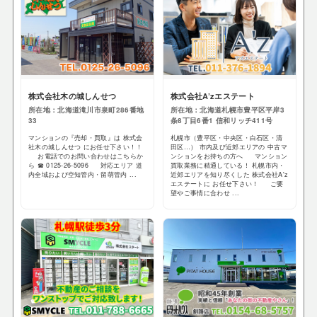
株式会社木の城しんせつ
株式会社A’zエステート
所在地：北海道滝川市泉町286番地
所在地：北海道札幌市豊平区平岸3
33
条8丁目6番1 信和リッチ411号
マンションの『売却・買取』は 株式会
札幌市（豊平区・中央区・白石区・清
社木の城しんせつ にお任せ下さい！！
田区…） 市内及び近郊エリアの 中古マ
お電話でのお問い合わせはこちらか
ンションをお持ちの方へ マンション
ら ☎ 0125-26-5096 対応エリア 道
買取業務に精通している！ 札幌市内・
内全域および空知管内・留萌管内 ...
近郊エリアを知り尽くした 株式会社A'z
エステートに お任せ下さい！ ご要
望やご事情に合わせ ...