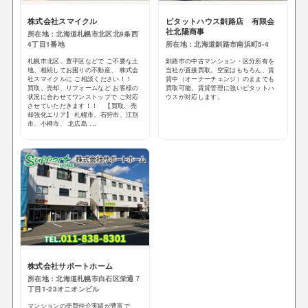
株式会社スマイクル
ピタットハウス釧路店 有限会
社北陽商事
所在地：北海道札幌市北区北9条西
4丁目1番地
所在地：北海道釧路市南浜町5-4
札幌市北区、豊平区などで ご不要な土
釧路市の中古マンション・区分所有を
地、相続してお困りの不動産、 株式会
当社が直接買取。空室はもちろん、賃
社スマイクルに ご相談ください！！
貸中（オーナーチェンジ）のままでも
買取、売却、リフォームなど お客様の
買取可能。賃貸管理に強いピタットハ
状況に合わせてワンストップで ご対応
ウスが対応します。
させていただきます！！ 【買取、売
却強化エリア】 札幌市、石狩市、江別
市、小樽市、 北広島 ...
株式会社サポートホーム
所在地：北海道札幌市白石区栄通７
丁目1-23オニオンビル
マンションの売買仲介実績が豊富で